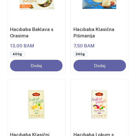
Hacıbaba Baklava s
Hacıbaba Klasična
Orasima
Pišmanija
13,00 BAM
7,50 BAM
400g
240g
Dodaj
Dodaj
Hacıbaba Klasični
Hacıbaba Lokum s