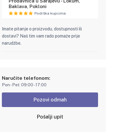
Prodavnica u Sarajevu - Lokum,
Baklava, Pokloni
Podrška kupcima
Imate pitanje o proizvodu, dostupnosti ili
dostavi? Naš tim vam rado pomaže prije
narudžbe.
Naručite telefonom:
Pon - Pet: 09:00 - 17:00
Pozovi odmah
Pošalji upit