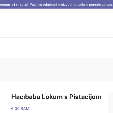
omene Istanbula!
Pažljivo odabrani proizvodi i posebne ponude za vas
širom BiH.
Naručite online ili nas kontaktirajte za pomoć pri kupovini.
Z
omene Istanbula!
Pažljivo odabrani proizvodi i posebne ponude za vas
širom BiH.
Naručite online ili nas kontaktirajte za pomoć pri kupovini.
Z
Hacıbaba Lokum s Pistacijom
6,00 BAM