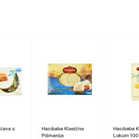
lava s
Hacıbaba Klasična
Hacıbaba K
Pišmanija
Lokum 100