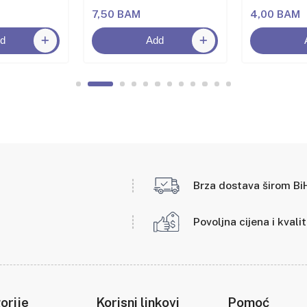
7,50 BAM
4,00 BAM
d
Add
Brza dostava širom Bi
Povoljna cijena i kvali
orije
Korisni linkovi
Pomoć