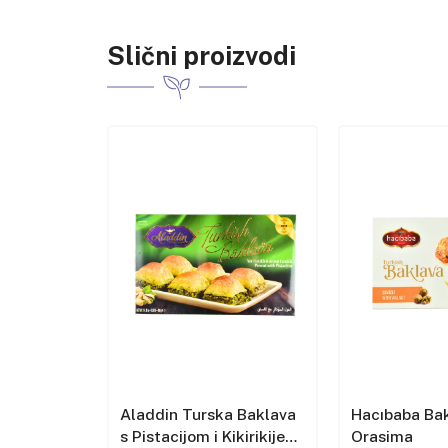
Slični proizvodi
a s
Aladdin Turska Baklava
Hacıbaba Bak
kirikijem
s Pistacijom i Kikirikijem
Orasima