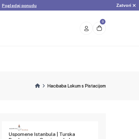
Zatvori
.
Pogledaj ponudu
avrši kupovinu
.
Pogledaj ponudu
avrši kupovinu
0
Hacıbaba Lokum s Pistacijom
Uspomene Istanbula | Turska