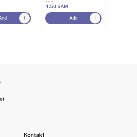
100 g
250g
4,50 BAM
6,50 BA
Add
Add
H
tet
Kontakt