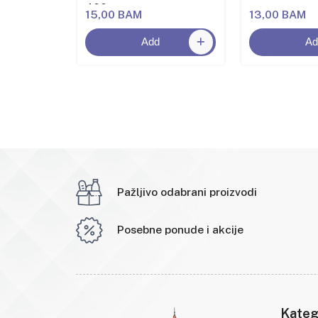
400g
15,00 BAM
13,00 BAM
Add
Ad
Pažljivo odabrani proizvodi
Posebne ponude i akcije
Kateg