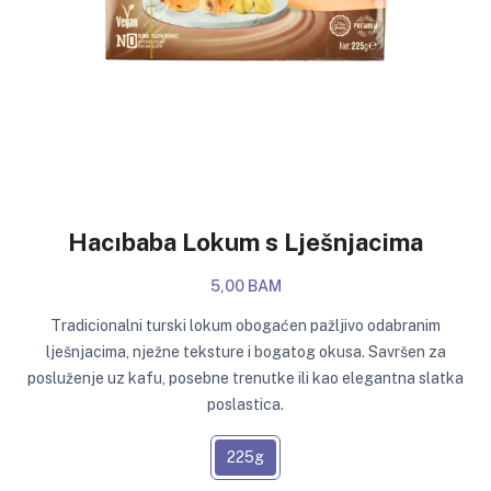
Hacıbaba Lokum s Lješnjacima
5,00 BAM
Tradicionalni turski lokum obogaćen pažljivo odabranim
lješnjacima, nježne teksture i bogatog okusa. Savršen za
posluženje uz kafu, posebne trenutke ili kao elegantna slatka
poslastica.
225g