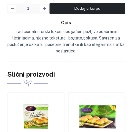
Dodaj u korpu
Opis
Tradicionalni turski lokum obogaćen pažljivo odabranim
lješnjacima, nježne teksture i bogatog okusa. Savršen za
posluženje uz kafu, posebne trenutke ili kao elegantna slatka
poslastica.
Slični proizvodi