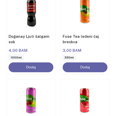
Doğanay Ljuti šalgam
Fuse Tea ledeni čaj
sok
breskva
4,00 BAM
3,00 BAM
1000ml
330ml
Dodaj
Dodaj