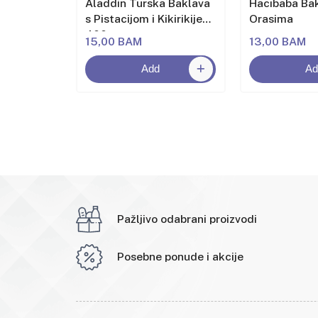
a s
Aladdin Turska Baklava
Hacıbaba Bak
kirikijem
s Pistacijom i Kikirikijem
Orasima
400g
15,00 BAM
13,00 BAM
Add
Ad
Pažljivo odabrani proizvodi
Posebne ponude i akcije