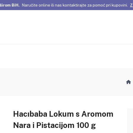
širom BiH.
Naručite online ili nas kontaktirajte za pomoć pri kupovini.
Z
omene Istanbula!
Pažljivo odabrani proizvodi i posebne ponude za vas
širom BiH.
Naručite online ili nas kontaktirajte za pomoć pri kupovini.
Z
Hacıbaba Lokum s Aromom
Nara i Pistacijom 100 g