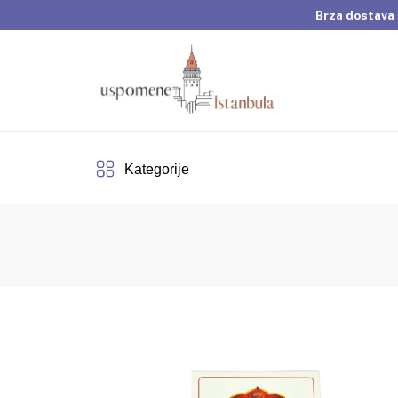
Brza dostava 
Dobrodošli u Usp
Brza dostava 
Kategorije