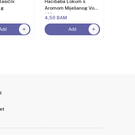
lasični
Hacıbaba Lokum s
Hacıbaba
 g
Aromom Miješanog Voća
Aromom 
100 g
250g
4,50 BAM
6,50 BA
Add
Add
H
tet