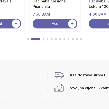
lava s
Hacıbaba Klasična
Hacıbaba K
Pišmanija
Lokum 100
7,50 BAM
4,00 BAM
d
Add
Brza dostava širom Bi
Povoljna cijena i kvali