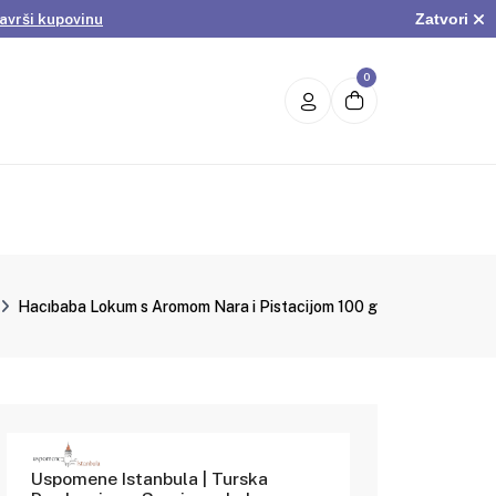
Zatvori
avrši kupovinu
.
Pogledaj ponudu
avrši kupovinu
0
Hacıbaba Lokum s Aromom Nara i Pistacijom 100 g
Uspomene Istanbula | Turska