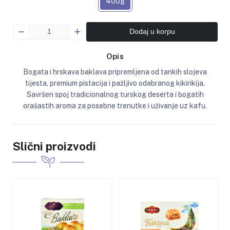
400g
Dodaj u korpu
Opis
Bogata i hrskava baklava pripremljena od tankih slojeva
tijesta, premium pistacija i pažljivo odabranog kikirikija.
Savršen spoj tradicionalnog turskog deserta i bogatih
orašastih aroma za posebne trenutke i uživanje uz kafu.
Slični proizvodi