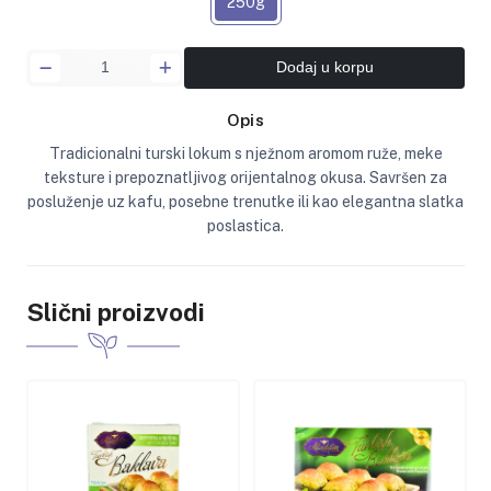
250g
Dodaj u korpu
Opis
Tradicionalni turski lokum s nježnom aromom ruže, meke
teksture i prepoznatljivog orijentalnog okusa. Savršen za
posluženje uz kafu, posebne trenutke ili kao elegantna slatka
poslastica.
Slični proizvodi