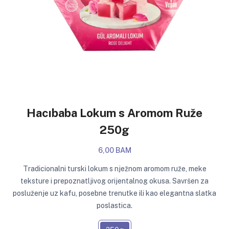
Hacıbaba Lokum s Aromom Ruže
250g
6,00 BAM
Tradicionalni turski lokum s nježnom aromom ruže, meke
teksture i prepoznatljivog orijentalnog okusa. Savršen za
posluženje uz kafu, posebne trenutke ili kao elegantna slatka
poslastica.