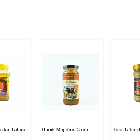
zkır Tahini
Ganik Mliječni Džem
İnci Tahini