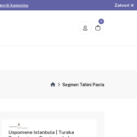
Zatvori
avrši kupovinu
.
Pogledaj ponudu
avrši kupovinu
0
Segmen Tahini Pasta
Uspomene Istanbula | Turska