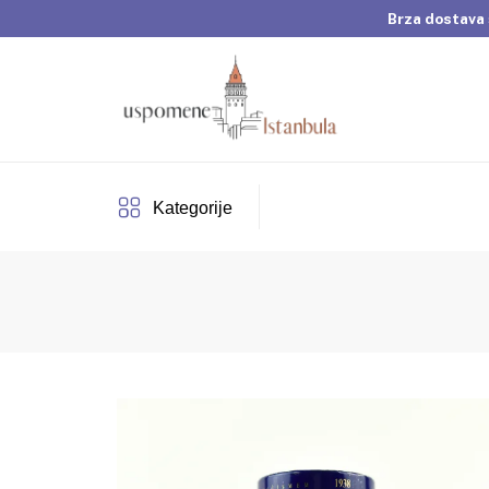
Brza dostava 
Dobrodošli u Usp
Brza dostava 
Kategorije