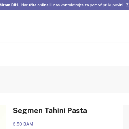
širom BiH.
Naručite online ili nas kontaktirajte za pomoć pri kupovini.
Z
omene Istanbula!
Pažljivo odabrani proizvodi i posebne ponude za vas
širom BiH.
Naručite online ili nas kontaktirajte za pomoć pri kupovini.
Z
Segmen Tahini Pasta
6,50 BAM