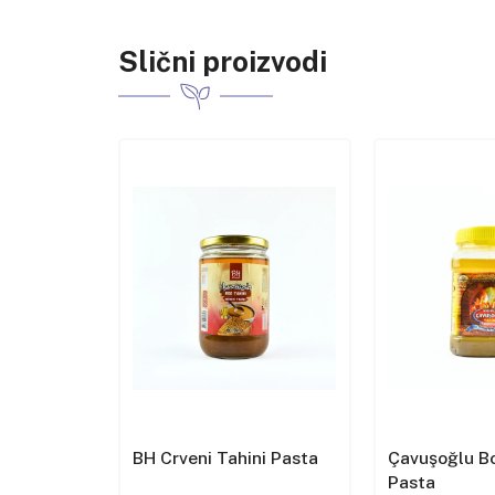
Slični proizvodi
az od
BH Crveni Tahini Pasta
Çavuşoğlu Bo
Pasta