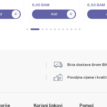
6,00 BAM
6,50 BAM
d
Add
Brza dostava širom Bi
Povoljna cijena i kvali
orije
Korisni linkovi
Pomoć