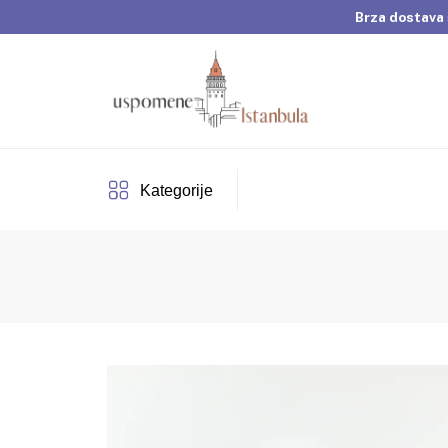
Brza dostava 
Dobrodošli u Usp
Brza dostava 
Kategorije