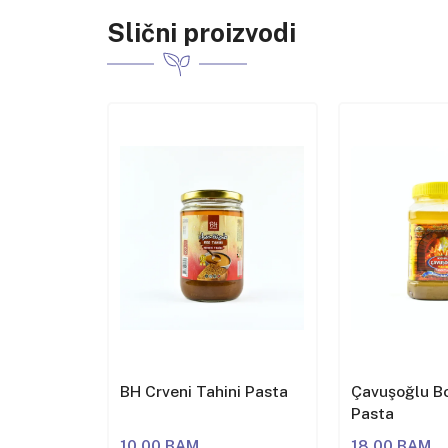
Slični proizvodi
az od
BH Crveni Tahini Pasta
Çavuşoğlu Bo
Pasta
10,00 BAM
18,00 BAM