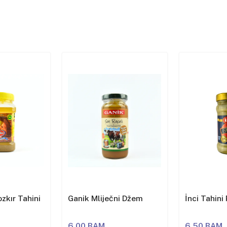
zkır Tahini
Ganik Mliječni Džem
İnci Tahini
6,00 BAM
6,50 BAM