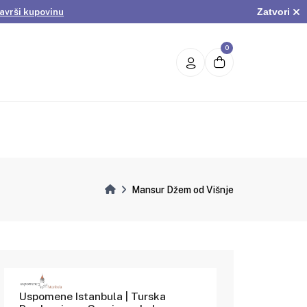
Zatvori
avrši kupovinu
.
Pogledaj ponudu
avrši kupovinu
0
Mansur Džem od Višnje
Uspomene Istanbula | Turska