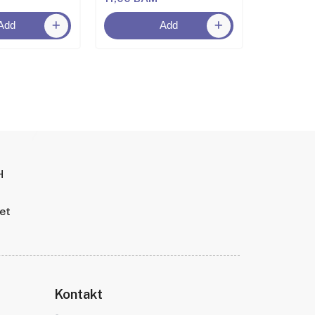
Add
Add
H
tet
Kontakt