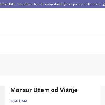
širom BiH.
Naručite online ili nas kontaktirajte za pomoć pri kupovini.
Z
omene Istanbula!
Pažljivo odabrani proizvodi i posebne ponude za vas
širom BiH.
Naručite online ili nas kontaktirajte za pomoć pri kupovini.
Z
Mansur Džem od Višnje
4,50 BAM