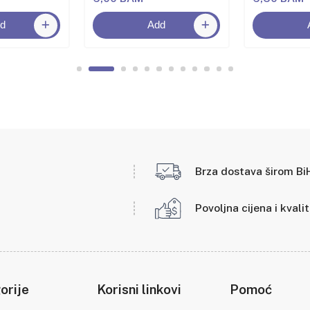
d
Add
Brza dostava širom Bi
Povoljna cijena i kvali
orije
Korisni linkovi
Pomoć