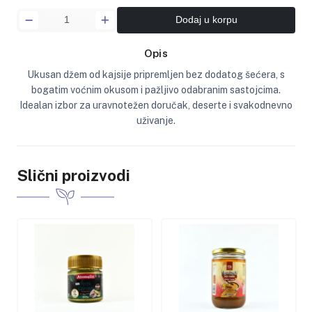
Dodaj u korpu
Opis
Ukusan džem od kajsije pripremljen bez dodatog šećera, s
bogatim voćnim okusom i pažljivo odabranim sastojcima.
Idealan izbor za uravnotežen doručak, deserte i svakodnevno
uživanje.
Slični proizvodi