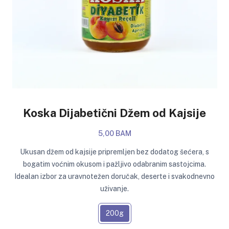
Koska Dijabetični Džem od Kajsije
5,00 BAM
Ukusan džem od kajsije pripremljen bez dodatog šećera, s
bogatim voćnim okusom i pažljivo odabranim sastojcima.
Idealan izbor za uravnotežen doručak, deserte i svakodnevno
uživanje.
200g