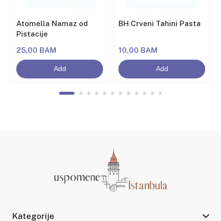
i
Atomella Namaz od
BH Crveni Tahini Pasta
Pistacije
25,00 BAM
10,00 BAM
Add
Add
Kategorije