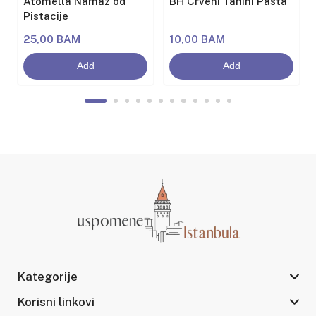
i
Atomella Namaz od
BH Crveni Tahini Pasta
Pistacije
25,00 BAM
10,00 BAM
Add
Add
Kategorije
Korisni linkovi