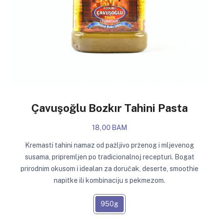
Çavuşoğlu Bozkır Tahini Pasta
18,00 BAM
Kremasti tahini namaz od pažljivo prženog i mljevenog
susama, pripremljen po tradicionalnoj recepturi. Bogat
prirodnim okusom i idealan za doručak, deserte, smoothie
napitke ili kombinaciju s pekmezom.
950g