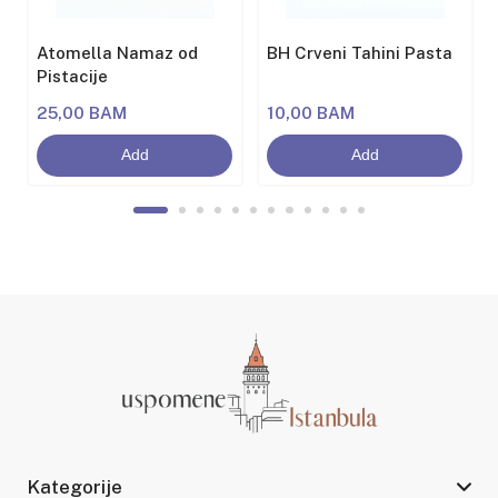
i
Atomella Namaz od
BH Crveni Tahini Pasta
Pistacije
25,00 BAM
10,00 BAM
Add
Add
Kategorije