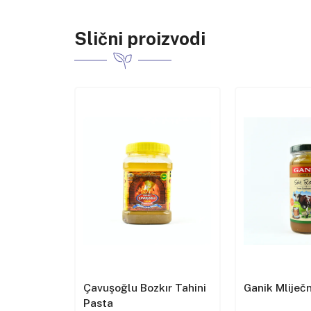
Slični proizvodi
az od
Çavuşoğlu Bozkır Tahini
Ganik Mliječ
Pasta