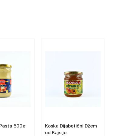
i Pasta 500g
Koska Dijabetični Džem
Koska Di
od Kajsije
od Višnje