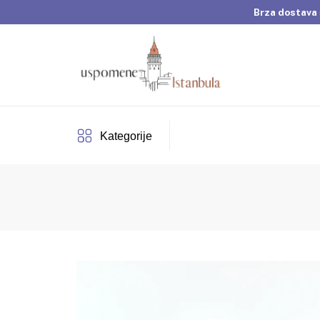
Brza dostava 
Dobrodošli u Usp
Brza dostava 
Kategorije