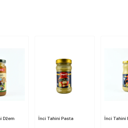
ni Džem
İnci Tahini Pasta
İnci Tahin