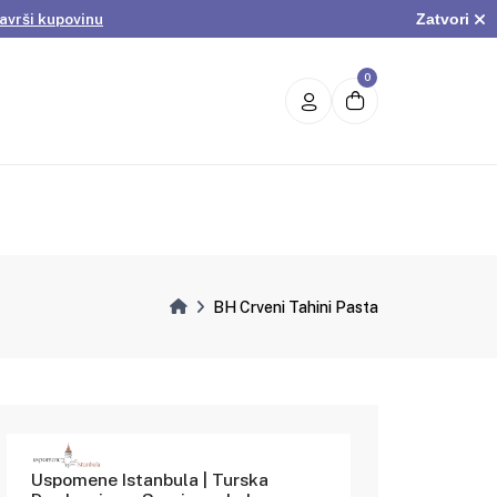
Zatvori
avrši kupovinu
.
Pogledaj ponudu
avrši kupovinu
0
BH Crveni Tahini Pasta
Uspomene Istanbula | Turska