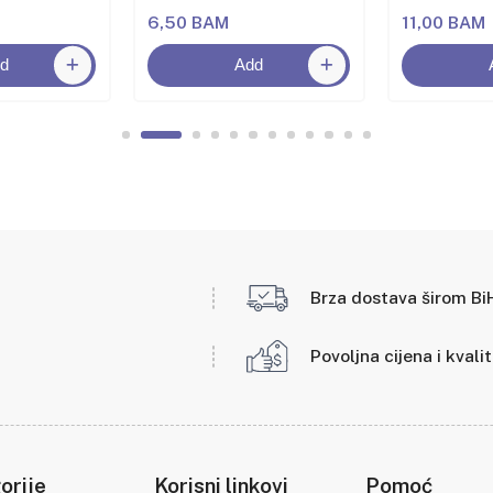
6,50 BAM
11,00 BAM
d
Add
Brza dostava širom Bi
Povoljna cijena i kvali
orije
Korisni linkovi
Pomoć