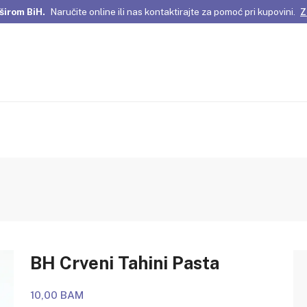
širom BiH.
Naručite online ili nas kontaktirajte za pomoć pri kupovini.
Z
omene Istanbula!
Pažljivo odabrani proizvodi i posebne ponude za vas
širom BiH.
Naručite online ili nas kontaktirajte za pomoć pri kupovini.
Z
BH Crveni Tahini Pasta
10,00 BAM