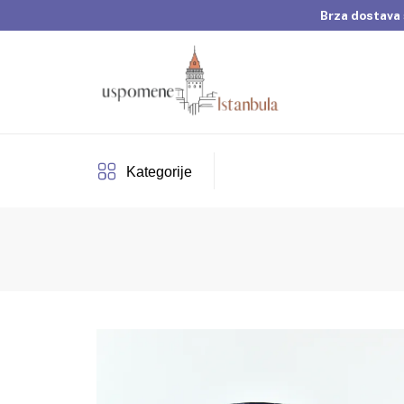
Brza dostava 
Dobrodošli u Usp
Brza dostava 
Kategorije