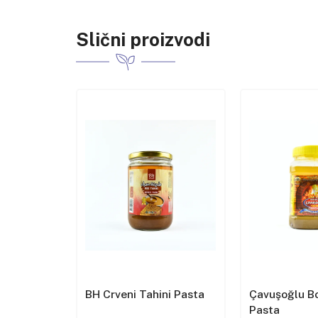
Slični proizvodi
az od
BH Crveni Tahini Pasta
Çavuşoğlu Bo
Pasta