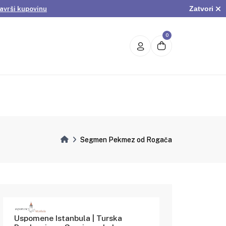
Zatvori
avrši kupovinu
.
Pogledaj ponudu
avrši kupovinu
0
Segmen Pekmez od Rogača
Uspomene Istanbula | Turska