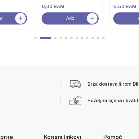
6,00 BAM
6,50 BAM
d
Add
Brza dostava širom Bi
Povoljna cijena i kvali
orije
Korisni linkovi
Pomoć