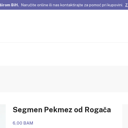
širom BiH.
Naručite online ili nas kontaktirajte za pomoć pri kupovini.
Z
omene Istanbula!
Pažljivo odabrani proizvodi i posebne ponude za vas
širom BiH.
Naručite online ili nas kontaktirajte za pomoć pri kupovini.
Z
Segmen Pekmez od Rogača
6,00 BAM