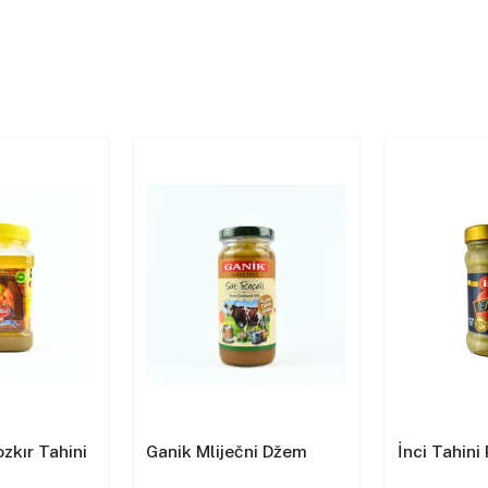
zkır Tahini
Ganik Mliječni Džem
İnci Tahini