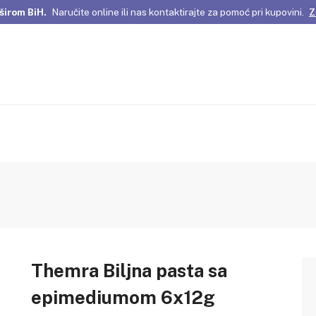
širom BiH.
Naručite online ili nas kontaktirajte za pomoć pri kupovini.
Z
omene Istanbula!
Pažljivo odabrani proizvodi i posebne ponude za vas
širom BiH.
Naručite online ili nas kontaktirajte za pomoć pri kupovini.
Z
Themra Biljna pasta sa
epimediumom 6x12g