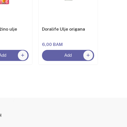
žino ulje
Doralife Ulje origana
Mansur S
6,00 BAM
7,50 BA
Add
Add
H