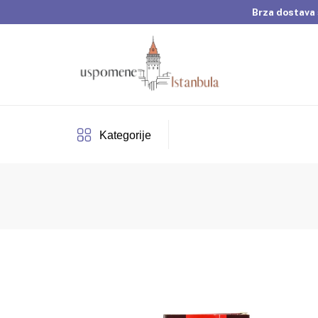
Brza dostava 
Dobrodošli u Usp
Brza dostava 
Kategorije