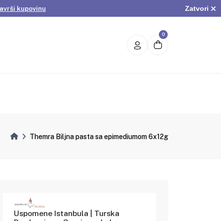
Zatvori
avrši kupovinu
.
Pogledaj ponudu
avrši kupovinu
0
Themra Biljna pasta sa epimediumom 6x12g
Uspomene Istanbula | Turska