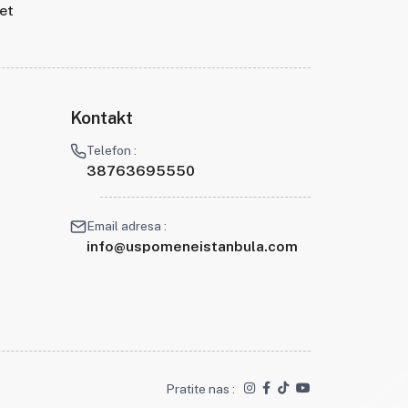
tet
Kontakt
Telefon :
38763695550
Email adresa :
info@uspomeneistanbula.com
Pratite nas :