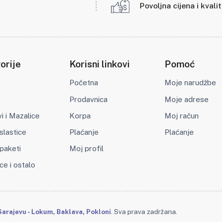
Povoljna cijena i kvali
orije
Korisni linkovi
Pomoć
Početna
Moje narudžbe
Prodavnica
Moje adrese
 i Mazalice
Korpa
Moj račun
slastice
Plaćanje
Plaćanje
paketi
Moj profil
ce i ostalo
arajevu - Lokum, Baklava, Pokloni
. Sva prava zadržana.