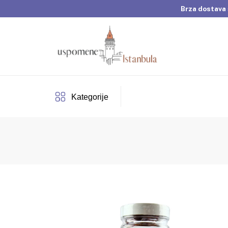
Brza dostava 
Dobrodošli u Usp
Brza dostava 
Kategorije