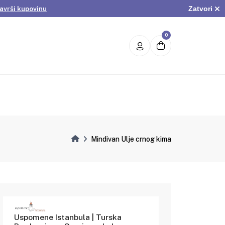
Zatvori
avrši kupovinu
.
Pogledaj ponudu
avrši kupovinu
0
Mindivan Ulje crnog kima
Uspomene Istanbula | Turska