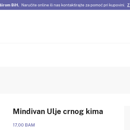
širom BiH.
Naručite online ili nas kontaktirajte za pomoć pri kupovini.
Z
omene Istanbula!
Pažljivo odabrani proizvodi i posebne ponude za vas
širom BiH.
Naručite online ili nas kontaktirajte za pomoć pri kupovini.
Z
Mindivan Ulje crnog kima
17,00 BAM