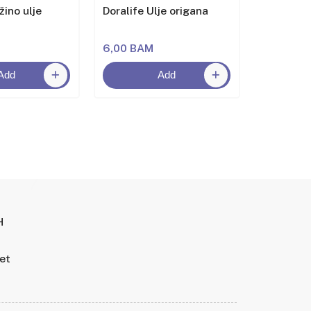
žino ulje
Doralife Ulje origana
Mansur S
6,00 BAM
7,50 BA
Add
Add
H
tet