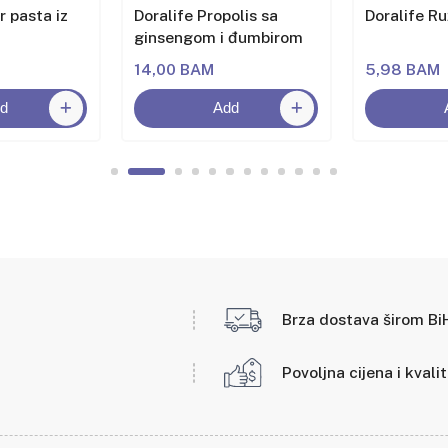
r pasta iz
Doralife Propolis sa
Doralife Ru
ginsengom i đumbirom
14,00 BAM
5,98 BAM
d
Add
Brza dostava širom Bi
Povoljna cijena i kvali