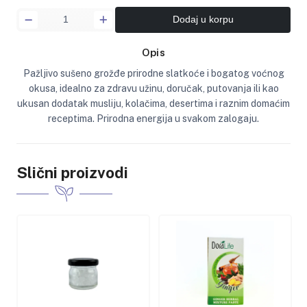
Dodaj u korpu
Opis
Pažljivo sušeno grožđe prirodne slatkoće i bogatog voćnog
okusa, idealno za zdravu užinu, doručak, putovanja ili kao
ukusan dodatak musliju, kolačima, desertima i raznim domaćim
receptima. Prirodna energija u svakom zalogaju.
Slični proizvodi