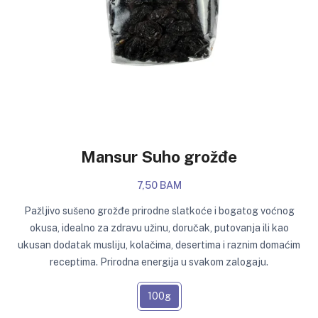
Mansur Suho grožđe
7,50 BAM
Pažljivo sušeno grožđe prirodne slatkoće i bogatog voćnog
okusa, idealno za zdravu užinu, doručak, putovanja ili kao
ukusan dodatak musliju, kolačima, desertima i raznim domaćim
receptima. Prirodna energija u svakom zalogaju.
100g