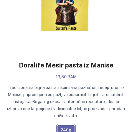
Doralife Mesir pasta iz Manise
13,50 BAM
Tradicionalna biljna pasta inspirisana poznatom recepturom iz
Manise, pripremljena od pažljivo odabranih biljnih i aromatičnih
sastojaka. Bogatog okusa i autentične recepture, idealan
izbor za one koji cijene tradicionalne biljne proizvode i prirodan
način života.
240g