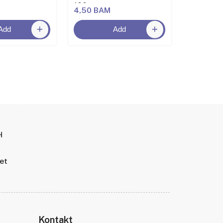
100 g
250g
4,50 BAM
6,50 BA
Add
Add
H
tet
Kontakt