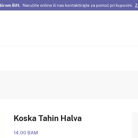
širom BiH.
Naručite online ili nas kontaktirajte za pomoć pri kupovini.
Z
omene Istanbula!
Pažljivo odabrani proizvodi i posebne ponude za vas
širom BiH.
Naručite online ili nas kontaktirajte za pomoć pri kupovini.
Z
Koska Tahin Halva
14,00 BAM