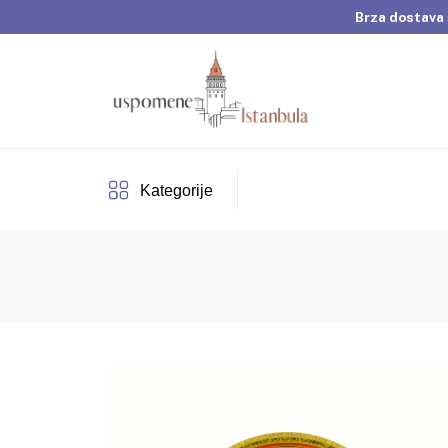
Brza dostava 
Dobrodošli u Usp
Brza dostava 
Kategorije