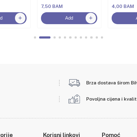
7,50 BAM
4,00 BAM
d
Add
Brza dostava širom Bi
Povoljna cijena i kvali
orije
Korisni linkovi
Pomoć