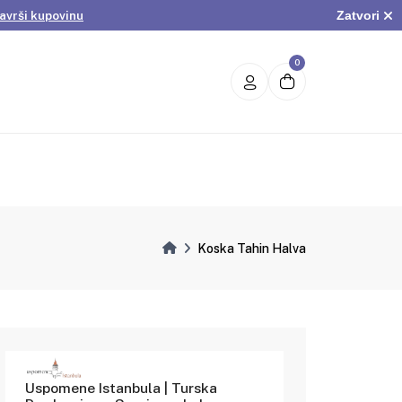
Zatvori
avrši kupovinu
.
Pogledaj ponudu
avrši kupovinu
0
Koska Tahin Halva
Uspomene Istanbula | Turska