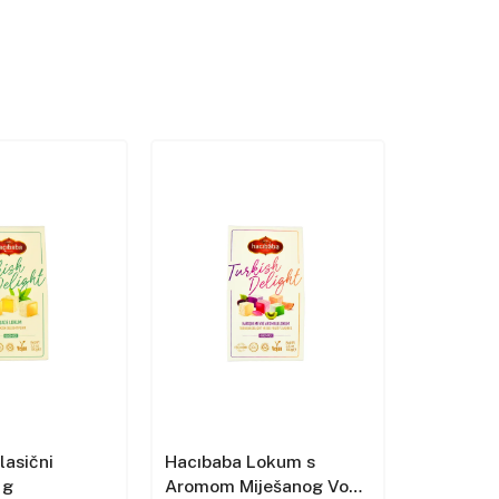
lasični
Hacıbaba Lokum s
Hacıbaba
 g
Aromom Miješanog Voća
Aromom 