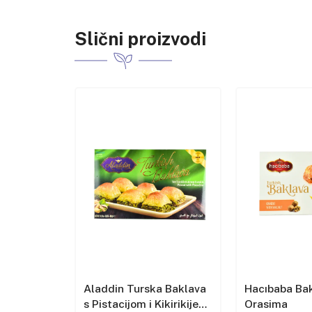
Slični proizvodi
a s
Aladdin Turska Baklava
Hacıbaba Bak
kirikijem
s Pistacijom i Kikirikijem
Orasima