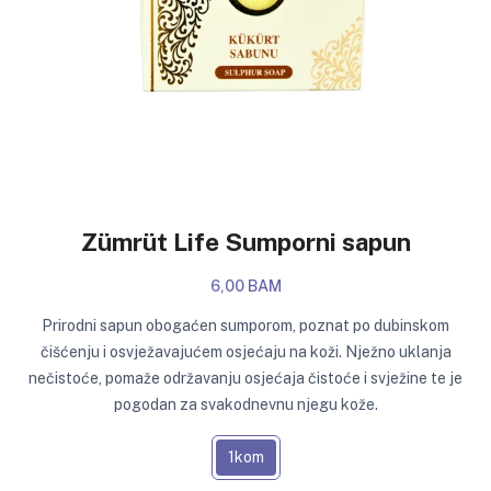
Zümrüt Life Sumporni sapun
6,00 BAM
Prirodni sapun obogaćen sumporom, poznat po dubinskom
čišćenju i osvježavajućem osjećaju na koži. Nježno uklanja
nečistoće, pomaže održavanju osjećaja čistoće i svježine te je
pogodan za svakodnevnu njegu kože.
1kom