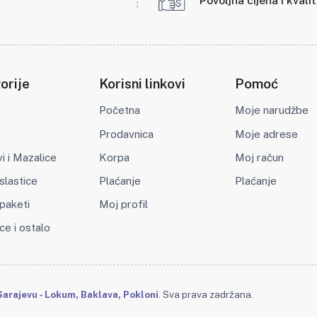
Povoljna cijena i kvali
orije
Korisni linkovi
Pomoć
Početna
Moje narudžbe
Prodavnica
Moje adrese
 i Mazalice
Korpa
Moj račun
slastice
Plaćanje
Plaćanje
paketi
Moj profil
ce i ostalo
arajevu - Lokum, Baklava, Pokloni
. Sva prava zadržana.