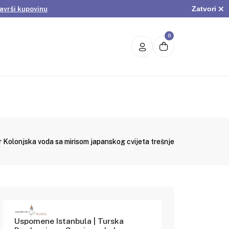
Zatvori
avrši kupovinu
.
Pogledaj ponudu
avrši kupovinu
0
 Kolonjska voda sa mirisom japanskog cvijeta trešnje
Uspomene Istanbula | Turska