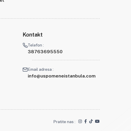
tet
Kontakt
Telefon :
38763695550
Email adresa :
info@uspomeneistanbula.com
Pratite nas :