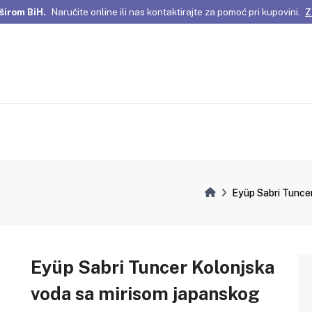
širom BiH.
Naručite online ili nas kontaktirajte za pomoć pri kupovini.
Z
omene Istanbula!
Pažljivo odabrani proizvodi i posebne ponude za vas
širom BiH.
Naručite online ili nas kontaktirajte za pomoć pri kupovini.
Z
Eyüp Sabri Tuncer
Eyüp Sabri Tuncer Kolonjska
voda sa mirisom japanskog