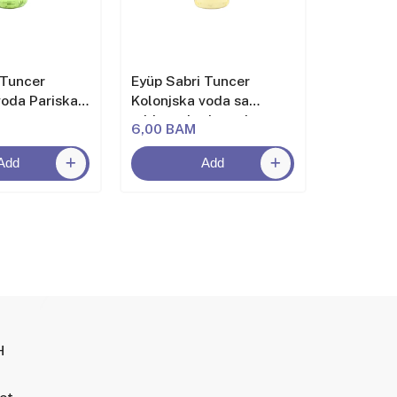
 Tuncer
Eyüp Sabri Tuncer
Eyüp Sab
voda Pariska
Kolonjska voda sa
Kolonjsk
mirisom bodrumske
mirisom 
6,00 BAM
6,00 BA
mandarine
Add
Add
H