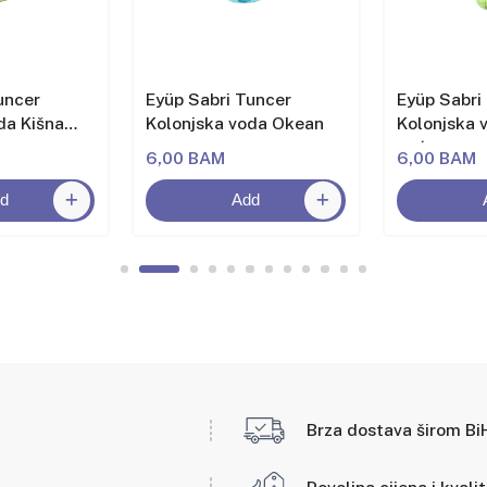
uncer
Eyüp Sabri Tuncer
Eyüp Sabri
da Kišna
Kolonjska voda Okean
Kolonjska 
noć
6,00 BAM
6,00 BAM
d
Add
Brza dostava širom Bi