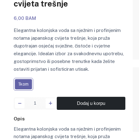
cvijeta trešnje
6,00 BAM
Elegantna kolonjska voda sa nježnim i profinjenim
notama japanskog cvijeta trešnje, koja pruža
dugotrajan osjećaj svježine, čistoće i cvjetne
elegancije. Idealan izbor za svakodnevnu upotrebu,
gostoprimstvo ili posebne trenutke kada želite
ostaviti prijatan i sofisticiran utisak.
1kom
Dodaj u korpu
Opis
Elegantna kolonjska voda sa nježnim i profinjenim
notama japanskog cvijeta trešnje, koja pruža