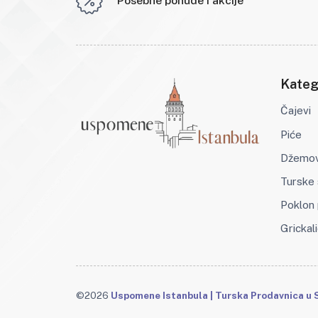
Posebne ponude i akcije
Kateg
Čajevi
Piće
Džemovi
Turske 
Poklon 
Grickali
©2026
Uspomene Istanbula | Turska Prodavnica u S