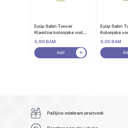
cer
Eyüp Sabri Tuncer
Eyüp Sabri T
jska voda
Klasična kolonjska voda
Kolonjska vo
sa limunom
šuma
5,99 BAM
6,00 BAM
Add
Ad
Pažljivo odabrani proizvodi