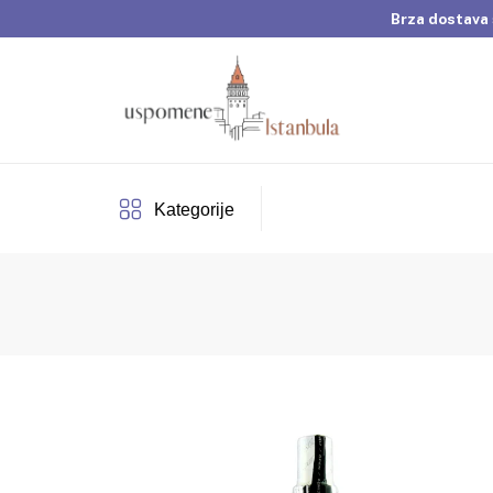
Brza dostava 
Dobrodošli u Usp
Brza dostava 
Kategorije