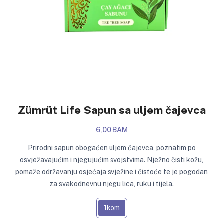
Zümrüt Life Sapun sa uljem čajevca
6,00 BAM
Prirodni sapun obogaćen uljem čajevca, poznatim po
osvježavajućim i njegujućim svojstvima. Nježno čisti kožu,
pomaže održavanju osjećaja svježine i čistoće te je pogodan
za svakodnevnu njegu lica, ruku i tijela.
1kom