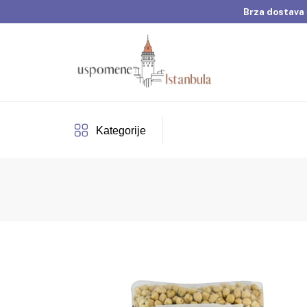
Brza dostava 
Dobrodošli u Usp
Brza dostava 
Kategorije