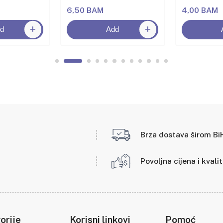
6,50 BAM
4,00 BAM
d
Add
Brza dostava širom Bi
Povoljna cijena i kvali
orije
Korisni linkovi
Pomoć