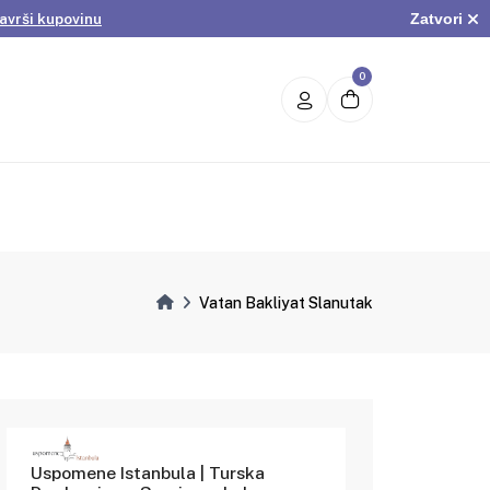
Zatvori
avrši kupovinu
.
Pogledaj ponudu
avrši kupovinu
0
Vatan Bakliyat Slanutak
Uspomene Istanbula | Turska