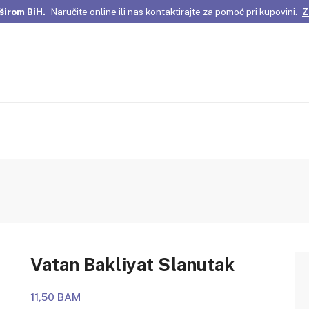
širom BiH.
Naručite online ili nas kontaktirajte za pomoć pri kupovini.
Z
omene Istanbula!
Pažljivo odabrani proizvodi i posebne ponude za vas
širom BiH.
Naručite online ili nas kontaktirajte za pomoć pri kupovini.
Z
Vatan Bakliyat Slanutak
11,50 BAM