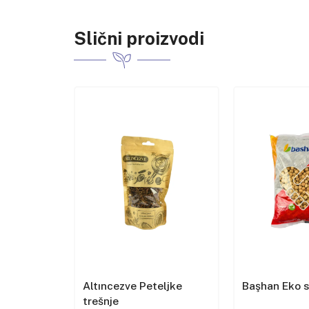
Slični proizvodi
et u
Altıncezve Peteljke
Başhan Eko 
trešnje