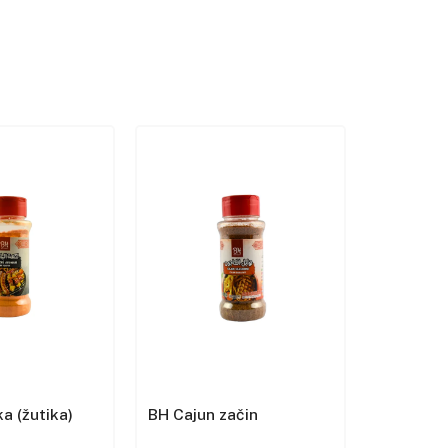
a (žutika)
BH Cajun začin
BH Cvijet