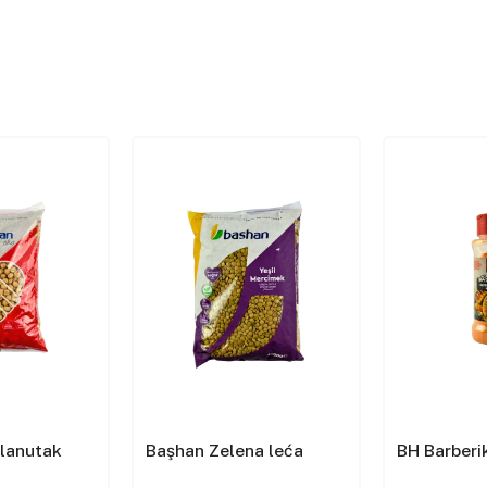
slanutak
Başhan Zelena leća
BH Barberik