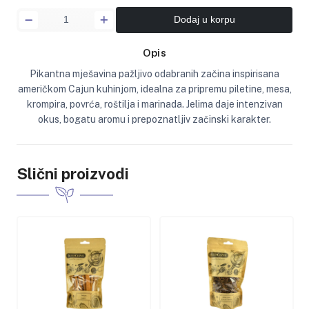
Dodaj u korpu
Opis
Pikantna mješavina pažljivo odabranih začina inspirisana
američkom Cajun kuhinjom, idealna za pripremu piletine, mesa,
krompira, povrća, roštilja i marinada. Jelima daje intenzivan
okus, bogatu aromu i prepoznatljiv začinski karakter.
Slični proizvodi