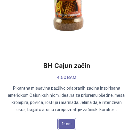
BH Cajun začin
4,50 BAM
Pikantna mješavina pažljivo odabranih začina inspirisana
američkom Cajun kuhinjom, idealna za pripremu piletine, mesa,
krompira, povrća, roštilja i marinada. Jelima daje intenzivan
okus, bogatu aromu i prepoznatljiv začinski karakter.
1kom