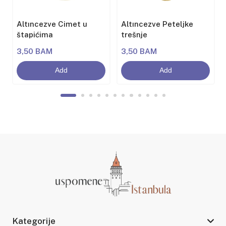
Altıncezve Cimet u
Altıncezve Peteljke
štapićima
trešnje
3,50 BAM
3,50 BAM
Add
Add
Kategorije