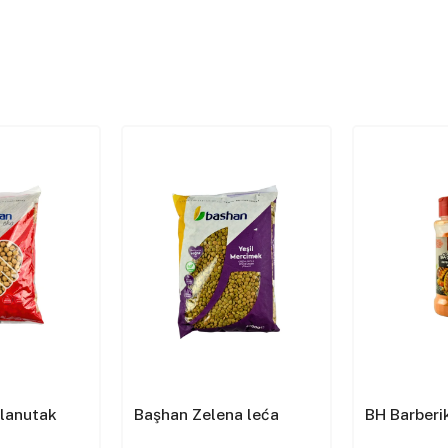
slanutak
Başhan Zelena leća
BH Barberik