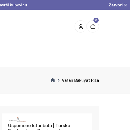
Zatvori
avrši kupovinu
.
Pogledaj ponudu
avrši kupovinu
0
Vatan Bakliyat Riža
Uspomene Istanbula | Turska