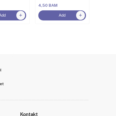
4,50 BAM
6,50 BA
Add
Add
H
tet
Kontakt