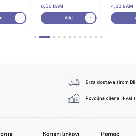
6,50 BAM
4,00 BAM
d
Add
Brza dostava širom Bi
Povoljna cijena i kvali
orije
Korisni linkovi
Pomoć