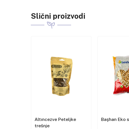
Slični proizvodi
et u
Altıncezve Peteljke
Başhan Eko 
trešnje