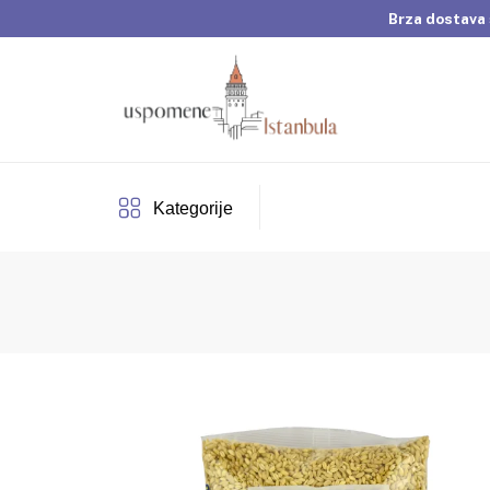
Brza dostava 
Dobrodošli u Usp
Brza dostava 
Kategorije