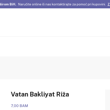
širom BiH.
Naručite online ili nas kontaktirajte za pomoć pri kupovini.
Z
omene Istanbula!
Pažljivo odabrani proizvodi i posebne ponude za vas
širom BiH.
Naručite online ili nas kontaktirajte za pomoć pri kupovini.
Z
Vatan Bakliyat Riža
7,00 BAM