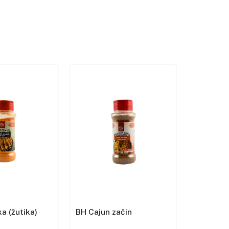
a (žutika)
BH Cajun začin
BH Cvijet