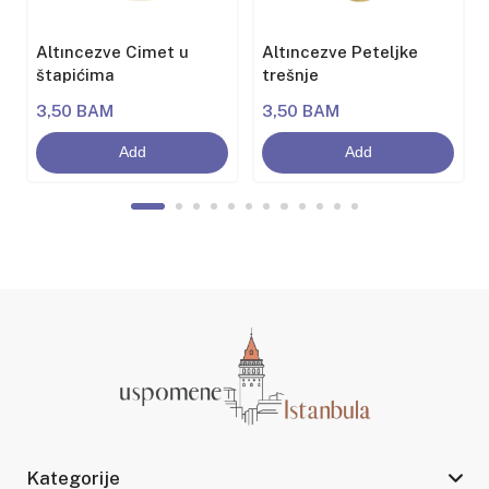
Altıncezve Cimet u
Altıncezve Peteljke
štapićima
trešnje
3,50 BAM
3,50 BAM
Add
Add
Kategorije