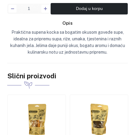
Dodaj u korpu
Opis
Praktična supena kocka sa bogatim okusom goveđe supe,
idealna za pripremu supa, riže, umaka, tjestenina i raznih
kuhanih jela. Jelima daje puniji okus, bogatu aromu i domaću
kulinarsku notu uz jednostavnu pripremu.
Slični proizvodi