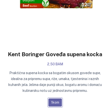
Kent Boringer Goveđa supena kocka
2,50 BAM
Praktična supena kocka sa bogatim okusom goveđe supe,
idealna za pripremu supa, riže, umaka, tjestenina i raznih
kuhanih jela. Jelima daje puniji okus, bogatu aromu i domaću
kulinarsku notu uz jednostavnu pripremu.
1kom