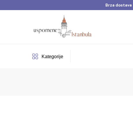
Brza dostava 
Dobrodošli u Usp
Brza dostava 
Kategorije