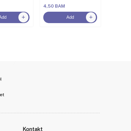
4,50 BAM
6,50 BA
Add
Add
H
tet
Kontakt