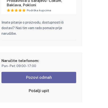
Prodavnica u Sarajevu - Lokum,
Baklava, Pokloni
Podrška kupcima
Imate pitanje o proizvodu, dostupnosti ili
dostavi? Naš tim vam rado pomaže prije
narudžbe.
Naručite telefonom:
Pon - Pet: 09:00 - 17:00
Pozovi odmah
Pošalji upit