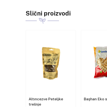
Slični proizvodi
et u
Altıncezve Peteljke
Başhan Eko 
trešnje