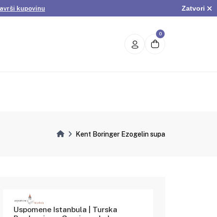
Zatvori
avrši kupovinu
.
Pogledaj ponudu
avrši kupovinu
0
Kent Boringer Ezogelin supa
Uspomene Istanbula | Turska