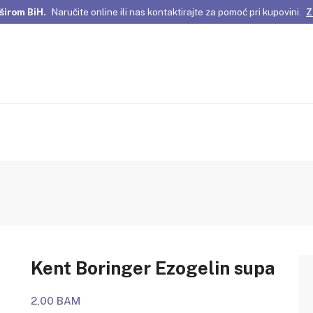
širom BiH.
Naručite online ili nas kontaktirajte za pomoć pri kupovini.
Z
omene Istanbula!
Pažljivo odabrani proizvodi i posebne ponude za vas
širom BiH.
Naručite online ili nas kontaktirajte za pomoć pri kupovini.
Z
Kent Boringer Ezogelin supa
2,00 BAM