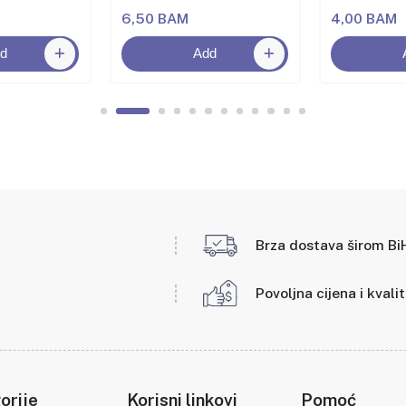
6,50 BAM
4,00 BAM
d
Add
Brza dostava širom Bi
Povoljna cijena i kvali
orije
Korisni linkovi
Pomoć