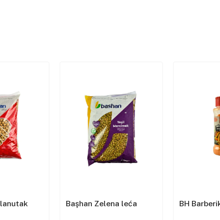
slanutak
Başhan Zelena leća
BH Barberik