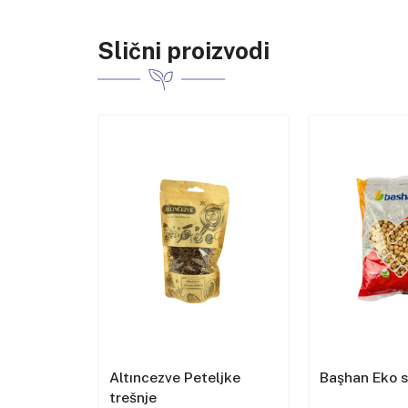
Slični proizvodi
et u
Altıncezve Peteljke
Başhan Eko 
trešnje