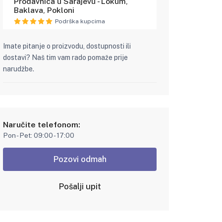
Prodavnica u Sarajevu - Lokum,
Baklava, Pokloni
Podrška kupcima
Imate pitanje o proizvodu, dostupnosti ili
dostavi? Naš tim vam rado pomaže prije
narudžbe.
Naručite telefonom:
Pon - Pet: 09:00 - 17:00
Pozovi odmah
Pošalji upit