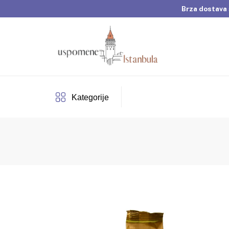
Brza dostava 
Dobrodošli u Usp
Brza dostava 
Kategorije