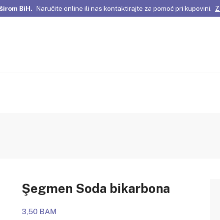
širom BiH.
Naručite online ili nas kontaktirajte za pomoć pri kupovini.
Z
omene Istanbula!
Pažljivo odabrani proizvodi i posebne ponude za vas
širom BiH.
Naručite online ili nas kontaktirajte za pomoć pri kupovini.
Z
Şegmen Soda bikarbona
3,50 BAM