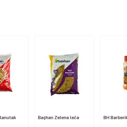
slanutak
Başhan Zelena leća
BH Barberik