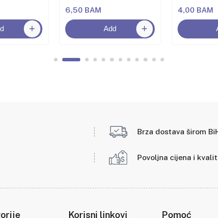
6,50 BAM
4,00 BAM
d
Add
Brza dostava širom Bi
Povoljna cijena i kvali
orije
Korisni linkovi
Pomoć