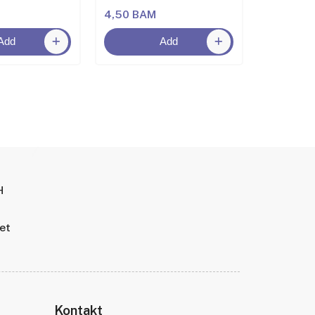
4,50 BAM
6,50 BA
Add
Add
H
tet
Kontakt