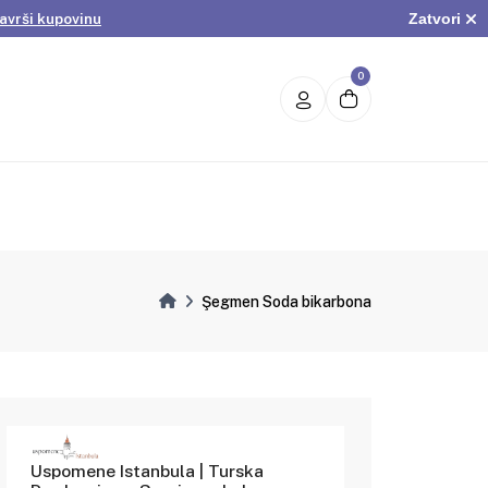
Zatvori
avrši kupovinu
.
Pogledaj ponudu
avrši kupovinu
0
Şegmen Soda bikarbona
Uspomene Istanbula | Turska