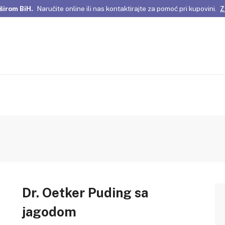
širom BiH.
Naručite online ili nas kontaktirajte za pomoć pri kupovini.
Z
omene Istanbula!
Pažljivo odabrani proizvodi i posebne ponude za vas
širom BiH.
Naručite online ili nas kontaktirajte za pomoć pri kupovini.
Z
Dr. Oetker Puding sa
jagodom