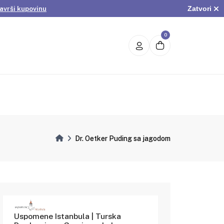
Zatvori
avrši kupovinu
.
Pogledaj ponudu
avrši kupovinu
0
Dr. Oetker Puding sa jagodom
Uspomene Istanbula | Turska