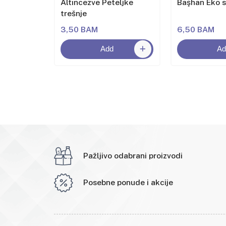
et u
Altıncezve Peteljke
Başhan Eko 
trešnje
3,50 BAM
6,50 BAM
Add
Ad
Pažljivo odabrani proizvodi
Posebne ponude i akcije