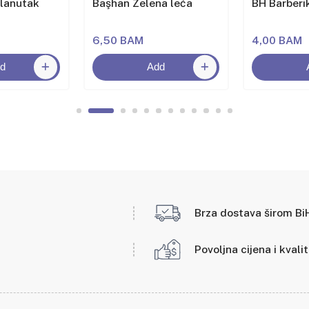
slanutak
Başhan Zelena leća
BH Barberik
6,50 BAM
4,00 BAM
d
Add
Brza dostava širom Bi
Povoljna cijena i kvali