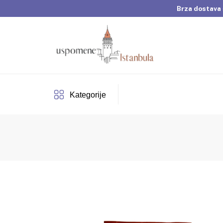
Brza dostava 
Dobrodošli u Usp
Brza dostava 
Kategorije