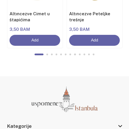
Altıncezve Cimet u
Altıncezve Peteljke
štapićima
trešnje
3,50 BAM
3,50 BAM
Add
Add
Kategorije