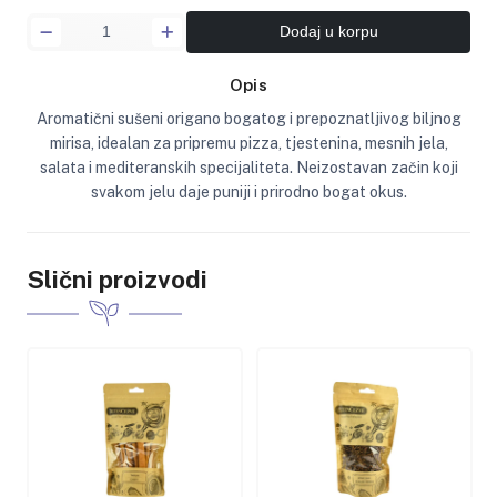
Dodaj u korpu
Opis
Aromatični sušeni origano bogatog i prepoznatljivog biljnog
mirisa, idealan za pripremu pizza, tjestenina, mesnih jela,
salata i mediteranskih specijaliteta. Neizostavan začin koji
svakom jelu daje puniji i prirodno bogat okus.
Slični proizvodi