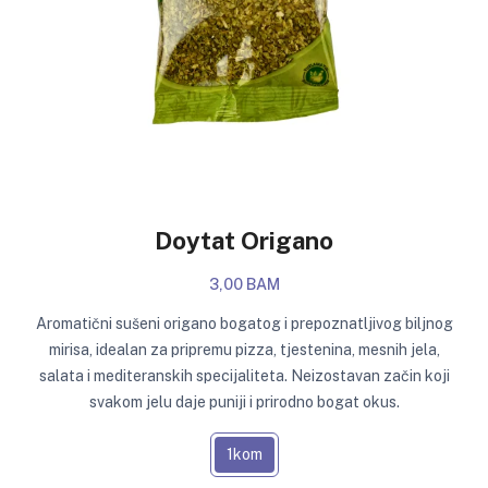
Doytat Origano
3,00 BAM
Aromatični sušeni origano bogatog i prepoznatljivog biljnog
mirisa, idealan za pripremu pizza, tjestenina, mesnih jela,
salata i mediteranskih specijaliteta. Neizostavan začin koji
svakom jelu daje puniji i prirodno bogat okus.
1kom