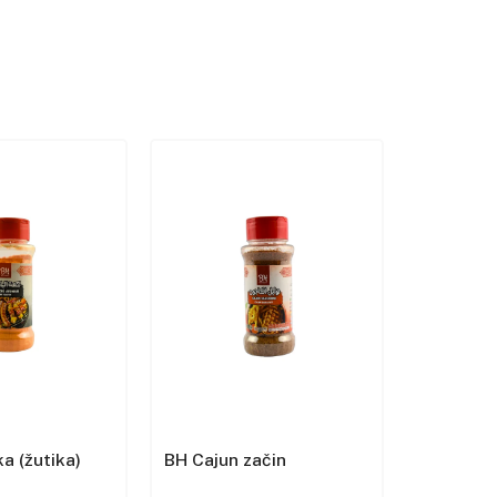
a (žutika)
BH Cajun začin
BH Cvijet