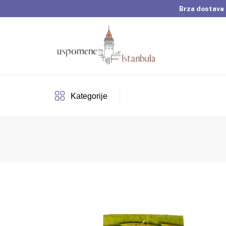
Brza dostava 
Dobrodošli u Usp
Brza dostava 
Kategorije