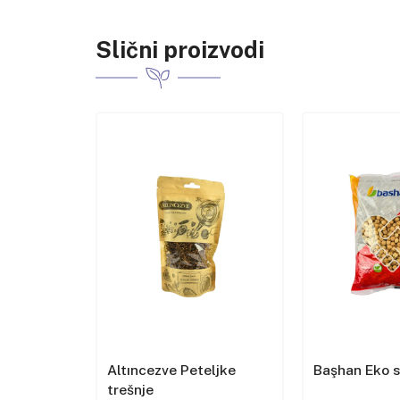
Slični proizvodi
et u
Altıncezve Peteljke
Başhan Eko 
trešnje