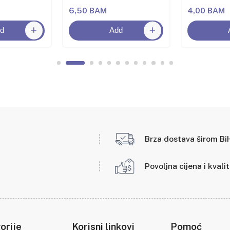
6,50 BAM
4,00 BAM
d
Add
Brza dostava širom Bi
Povoljna cijena i kvali
orije
Korisni linkovi
Pomoć