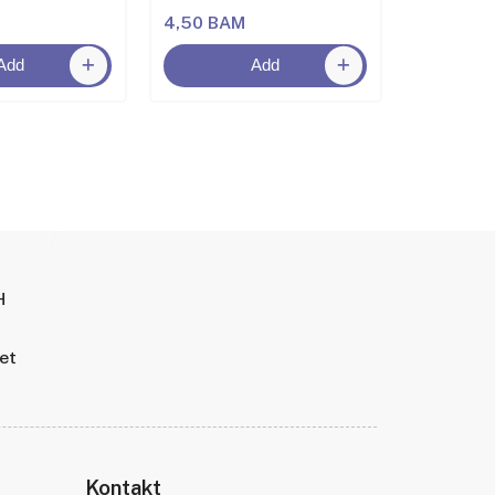
4,50 BAM
6,50 BA
Add
Add
H
tet
Kontakt