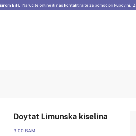
širom BiH.
Naručite online ili nas kontaktirajte za pomoć pri kupovini.
Z
omene Istanbula!
Pažljivo odabrani proizvodi i posebne ponude za vas
širom BiH.
Naručite online ili nas kontaktirajte za pomoć pri kupovini.
Z
Doytat Limunska kiselina
3,00 BAM