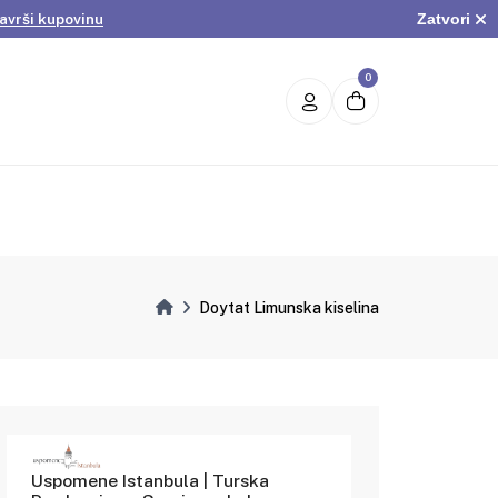
Zatvori
avrši kupovinu
.
Pogledaj ponudu
avrši kupovinu
0
Doytat Limunska kiselina
Uspomene Istanbula | Turska