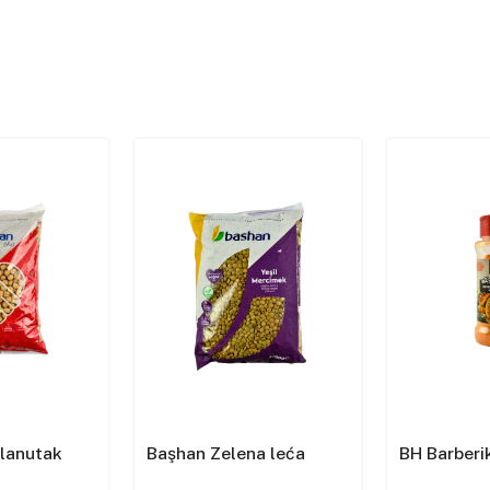
slanutak
Başhan Zelena leća
BH Barberik