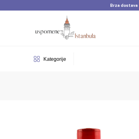
Brza dostava 
Dobrodošli u Usp
Brza dostava 
Kategorije