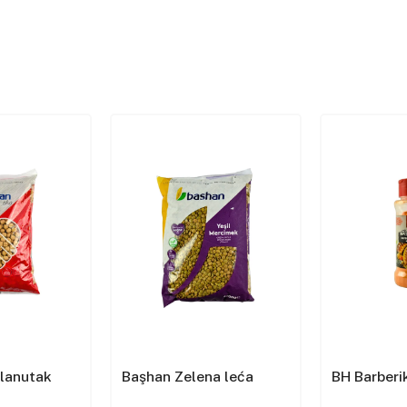
slanutak
Başhan Zelena leća
BH Barberik