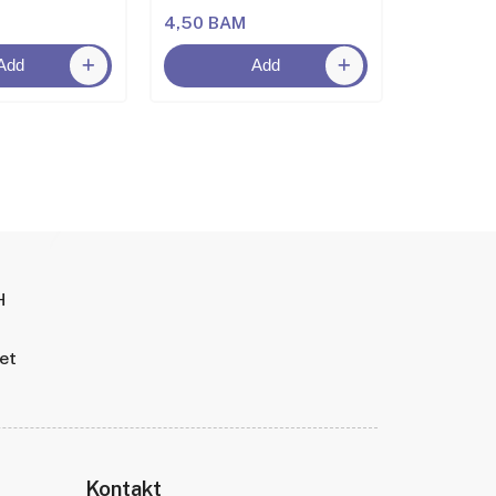
4,50 BAM
6,50 BA
Add
Add
H
tet
Kontakt