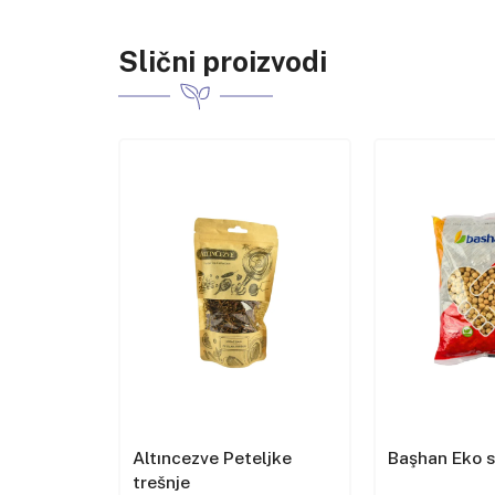
Slični proizvodi
et u
Altıncezve Peteljke
Başhan Eko 
trešnje