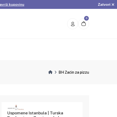
Zatvori
avrši kupovinu
.
Pogledaj ponudu
avrši kupovinu
0
BH Začin za pizzu
Uspomene Istanbula | Turska