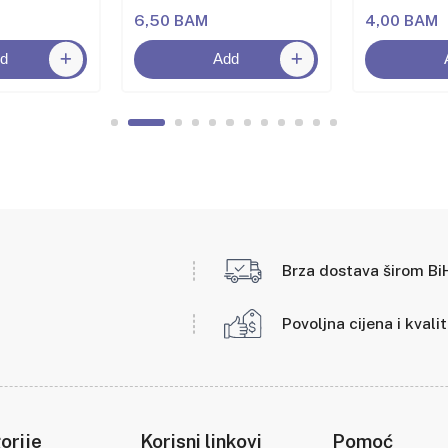
6,50 BAM
4,00 BAM
d
Add
Brza dostava širom Bi
Povoljna cijena i kvali
orije
Korisni linkovi
Pomoć