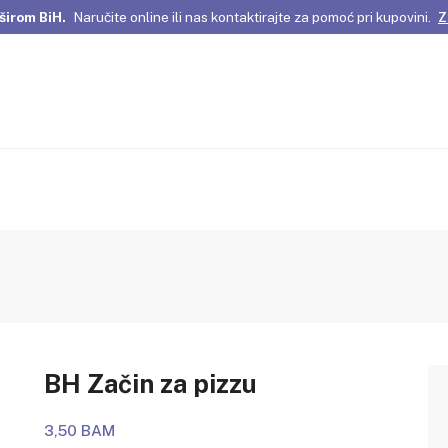
širom BiH.
Naručite online ili nas kontaktirajte za pomoć pri kupovini.
Z
omene Istanbula!
Pažljivo odabrani proizvodi i posebne ponude za vas
širom BiH.
Naručite online ili nas kontaktirajte za pomoć pri kupovini.
Z
BH Začin za pizzu
3,50 BAM