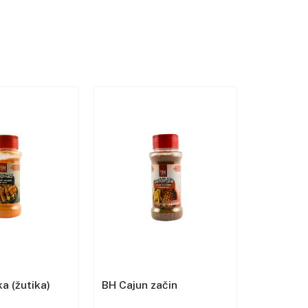
a (žutika)
BH Cajun začin
BH Cvijet