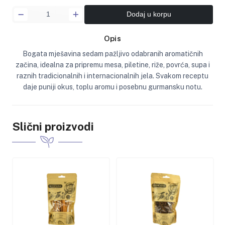
Dodaj u korpu
Opis
Bogata mješavina sedam pažljivo odabranih aromatičnih
začina, idealna za pripremu mesa, piletine, riže, povrća, supa i
raznih tradicionalnih i internacionalnih jela. Svakom receptu
daje puniji okus, toplu aromu i posebnu gurmansku notu.
Slični proizvodi