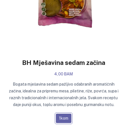
BH Mješavina sedam začina
4,00 BAM
Bogata mješavina sedam pažljivo odabranih aromatičnih
začina, idealna za pripremu mesa, piletine, riže, povrća, supa i
raznih tradicionalnih i internacionalnih jela. Svakom receptu
daje puniji okus, toplu aromu i posebnu gurmansku notu.
1kom