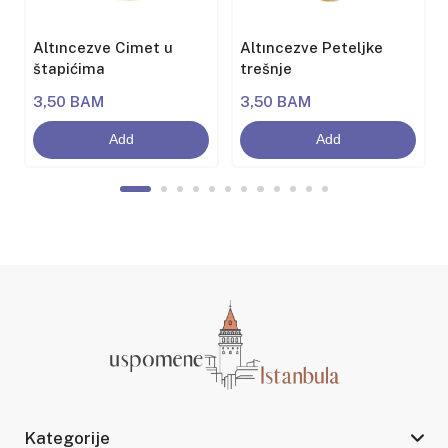
Altıncezve Cimet u
Altıncezve Peteljke
štapićima
trešnje
3,50 BAM
3,50 BAM
Add
Add
Kategorije