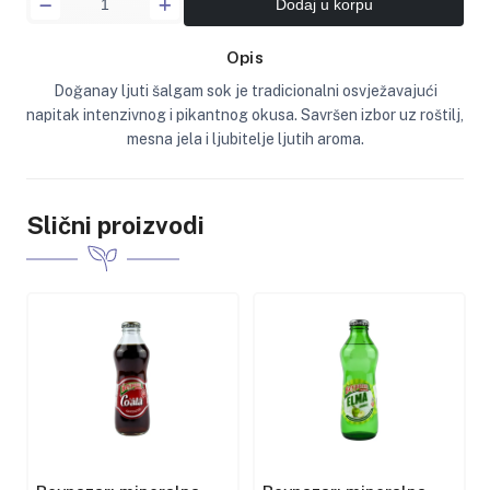
Dodaj u korpu
Opis
Doğanay ljuti šalgam sok je tradicionalni osvježavajući
napitak intenzivnog i pikantnog okusa. Savršen izbor uz roštilj,
mesna jela i ljubitelje ljutih aroma.
Slični proizvodi