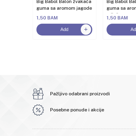
n žvakaća
Big Babol Balon žvakaća
Big Babol Ba
om
guma sa aromom jagode
guma sa ar
miješanog v
1,50 BAM
1,50 BAM
Add
Ad
Pažljivo odabrani proizvodi
Posebne ponude i akcije