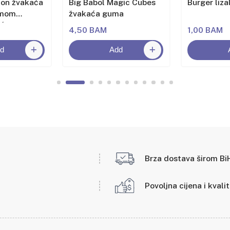
lon žvakaća
Big Babol Magic Cubes
Burger liza
omom
žvakaća guma
oća
4,50 BAM
1,00 BAM
d
Add
Brza dostava širom Bi
Povoljna cijena i kvali