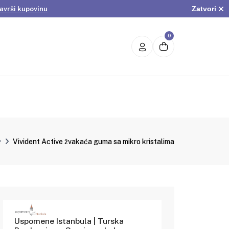
Zatvori
avrši kupovinu
.
Pogledaj ponudu
avrši kupovinu
0
Vivident Active žvakaća guma sa mikro kristalima
Uspomene Istanbula | Turska