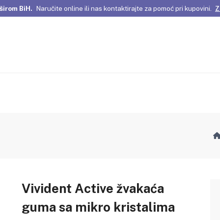
širom BiH.
Naručite online ili nas kontaktirajte za pomoć pri kupovini.
Z
omene Istanbula!
Pažljivo odabrani proizvodi i posebne ponude za vas
širom BiH.
Naručite online ili nas kontaktirajte za pomoć pri kupovini.
Z
Vivident Active žvakaća
guma sa mikro kristalima