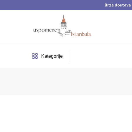
Brza dostava 
Dobrodošli u Usp
Brza dostava 
Kategorije