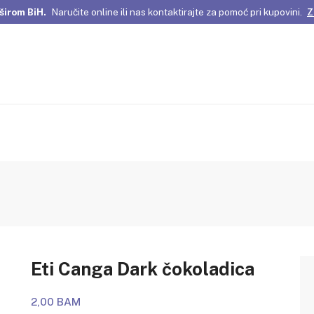
širom BiH.
Naručite online ili nas kontaktirajte za pomoć pri kupovini.
Z
omene Istanbula!
Pažljivo odabrani proizvodi i posebne ponude za vas
širom BiH.
Naručite online ili nas kontaktirajte za pomoć pri kupovini.
Z
Eti Canga Dark čokoladica
2,00 BAM