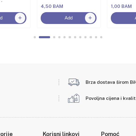
oća
4,50 BAM
1,00 BAM
d
Add
Brza dostava širom Bi
Povoljna cijena i kvali
orije
Korisni linkovi
Pomoć