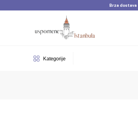
Brza dostava 
Dobrodošli u Usp
Brza dostava 
Kategorije