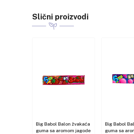
Slični proizvodi
n žvakaća
Big Babol Balon žvakaća
Big Babol Ba
om
guma sa aromom jagode
guma sa ar