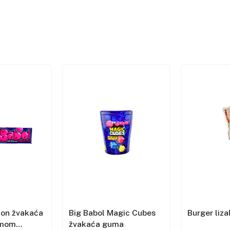
lon žvakaća
Big Babol Magic Cubes
Burger liza
omom
žvakaća guma