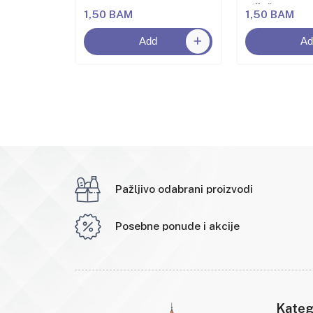
miješanog v
1,50 BAM
1,50 BAM
Add
Ad
Pažljivo odabrani proizvodi
Posebne ponude i akcije
Kateg