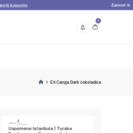
Zatvori
avrši kupovinu
.
Pogledaj ponudu
avrši kupovinu
0
Eti Canga Dark čokoladica
Uspomene Istanbula | Turska