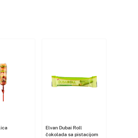
lica
Elvan Dubai Roll
Eti Beni
čokolada sa pistacijom
kolačić