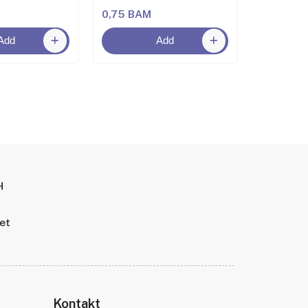
0,75 BAM
2,00 BA
Add
Add
H
tet
Kontakt