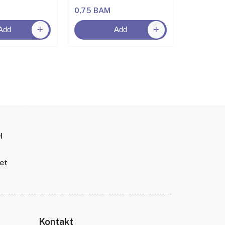
0,75 BAM
2,00 BA
Add
Add
H
tet
Kontakt