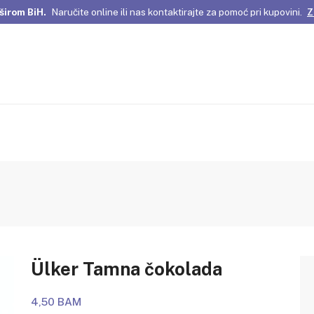
širom BiH.
Naručite online ili nas kontaktirajte za pomoć pri kupovini.
Z
omene Istanbula!
Pažljivo odabrani proizvodi i posebne ponude za vas
širom BiH.
Naručite online ili nas kontaktirajte za pomoć pri kupovini.
Z
Ülker Tamna čokolada
4,50 BAM