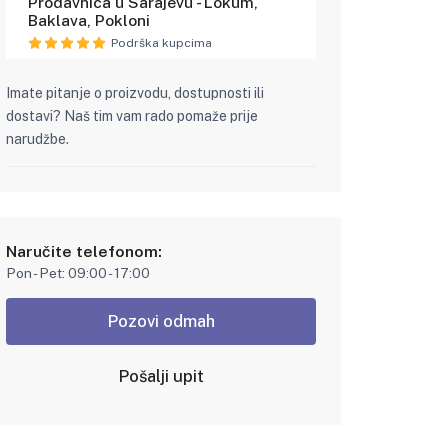
Prodavnica u Sarajevu - Lokum,
Baklava, Pokloni
Podrška kupcima
Imate pitanje o proizvodu, dostupnosti ili
dostavi? Naš tim vam rado pomaže prije
narudžbe.
Naručite telefonom:
Pon - Pet: 09:00 - 17:00
Pozovi odmah
Pošalji upit