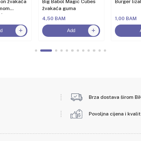
lon žvakaća
Big Babol Magic Cubes
Burger liza
omom
žvakaća guma
oća
4,50 BAM
1,00 BAM
d
Add
Brza dostava širom Bi
Povoljna cijena i kvali