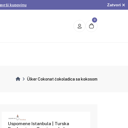
Zatvori
avrši kupovinu
.
Pogledaj ponudu
avrši kupovinu
0
Ülker Cokonat čokoladica sa kokosom
Uspomene Istanbula | Turska