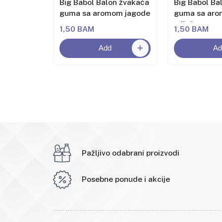
n žvakaća
Big Babol Balon žvakaća
Big Babol Ba
om
guma sa aromom jagode
guma sa ar
miješanog v
1,50 BAM
1,50 BAM
Add
Ad
Pažljivo odabrani proizvodi
Posebne ponude i akcije