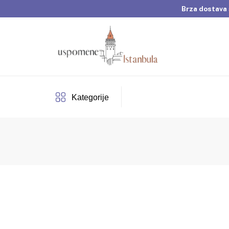
Brza dostava 
Dobrodošli u Usp
Brza dostava 
Kategorije