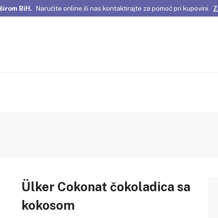
širom BiH.
Naručite online ili nas kontaktirajte za pomoć pri kupovini.
Z
omene Istanbula!
Pažljivo odabrani proizvodi i posebne ponude za vas
širom BiH.
Naručite online ili nas kontaktirajte za pomoć pri kupovini.
Z
Ülker Cokonat čokoladica sa
kokosom