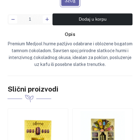
320g
Dodaj u korpu
Opis
Premium Medjool hurme pažljivo odabrane i obložene bogatom
tamnom čokoladom. Savršen spoj prirodne slatkoće hurmi i
intenzivnog čokoladnog okusa, idealan za poklon, posluženje
uz kafu ili posebne slatke trenutke.
Slični proizvodi