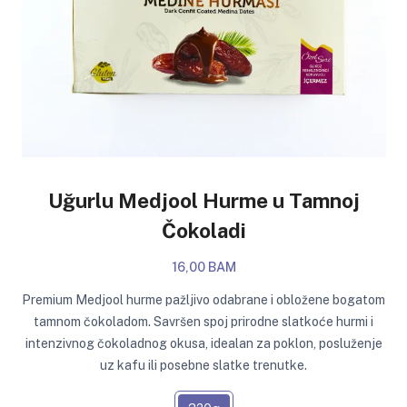
Uğurlu Medjool Hurme u Tamnoj
Čokoladi
16,00 BAM
Premium Medjool hurme pažljivo odabrane i obložene bogatom
tamnom čokoladom. Savršen spoj prirodne slatkoće hurmi i
intenzivnog čokoladnog okusa, idealan za poklon, posluženje
uz kafu ili posebne slatke trenutke.