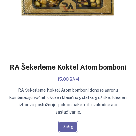
RA Šekerleme Koktel Atom bomboni
15,00 BAM
RA Šekerleme Koktel Atom bomboni donose šarenu
kombinaciju voćnih okusa i klasičnog slatkog užitka. Idealan
izbor za posluženje, poklon pakete ili svakodnevno
zaslađivanje.
256g