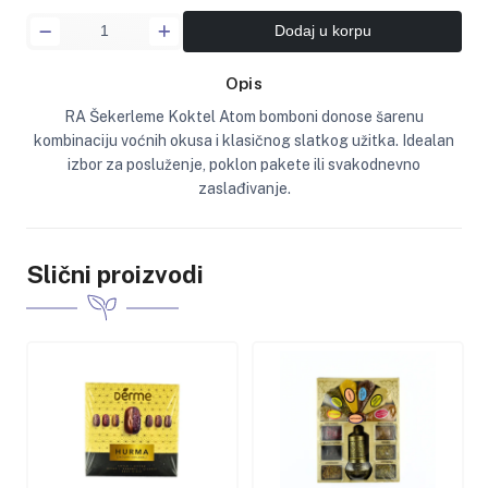
Dodaj u korpu
Opis
RA Šekerleme Koktel Atom bomboni donose šarenu
kombinaciju voćnih okusa i klasičnog slatkog užitka. Idealan
izbor za posluženje, poklon pakete ili svakodnevno
zaslađivanje.
Slični proizvodi