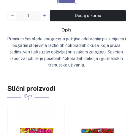
Dodaj u korpu
Opis
Premium čokolada obogaćena pažljivo odabranim pistacijama i
bogatim slojevima različitih čokoladnih okusa, koja pruža
jedinstven i luksuzan doživljaj pri svakom zalogaju. Savršen
izbor za ljubitelje posebnih čokoladnih delicija i gurmanskih
trenutaka uživanja.
Slični proizvodi