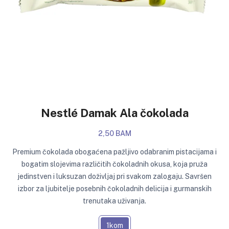
Nestlé Damak Ala čokolada
2,50 BAM
Premium čokolada obogaćena pažljivo odabranim pistacijama i
bogatim slojevima različitih čokoladnih okusa, koja pruža
jedinstven i luksuzan doživljaj pri svakom zalogaju. Savršen
izbor za ljubitelje posebnih čokoladnih delicija i gurmanskih
trenutaka uživanja.
1kom