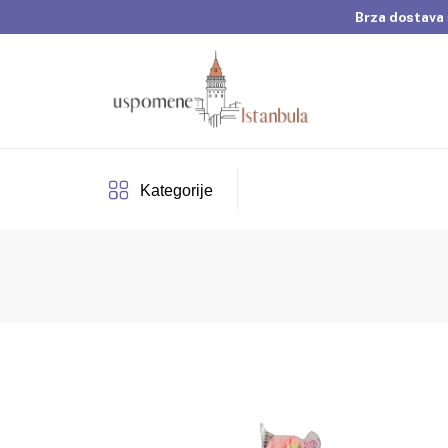
Brza dostava 
Dobrodošli u Usp
Brza dostava 
Kategorije