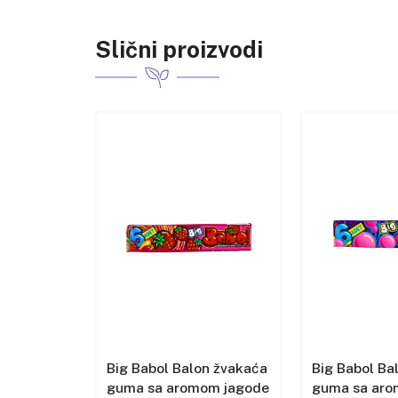
Slični proizvodi
n žvakaća
Big Babol Balon žvakaća
Big Babol Ba
om
guma sa aromom jagode
guma sa ar