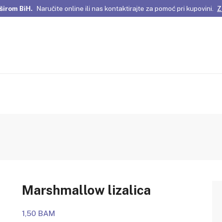
širom BiH.
Naručite online ili nas kontaktirajte za pomoć pri kupovini.
Z
omene Istanbula!
Pažljivo odabrani proizvodi i posebne ponude za vas
širom BiH.
Naručite online ili nas kontaktirajte za pomoć pri kupovini.
Z
Marshmallow lizalica
1,50 BAM