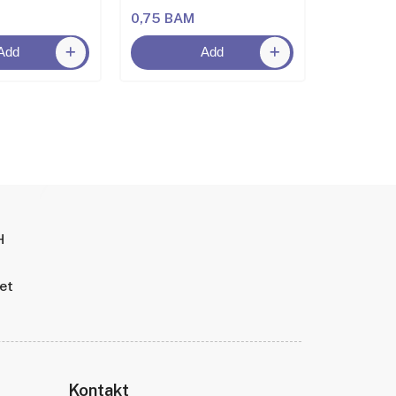
0,75 BAM
2,00 BA
Add
Add
H
tet
Kontakt