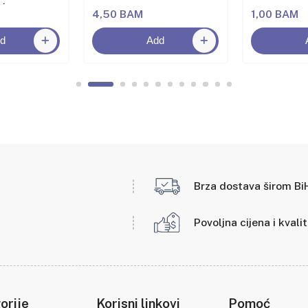
oća
4,50 BAM
1,00 BAM
d
Add
Brza dostava širom Bi
Povoljna cijena i kvali
orije
Korisni linkovi
Pomoć