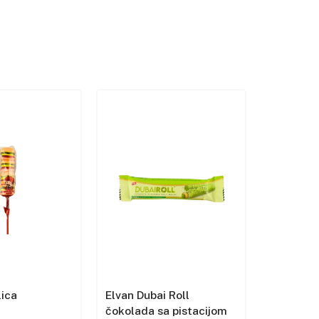
lica
Elvan Dubai Roll
Eti Beni
čokolada sa pistacijom
kolačić