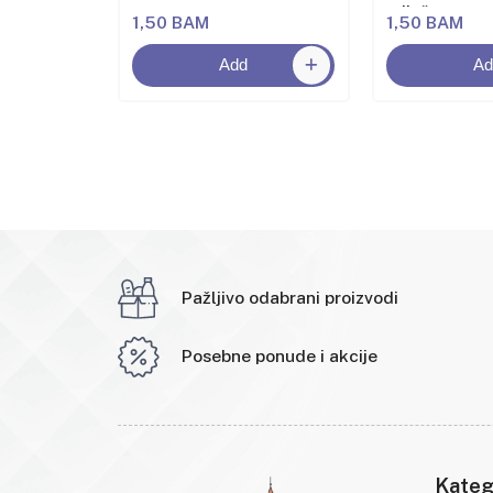
miješanog v
1,50 BAM
1,50 BAM
Add
Ad
Pažljivo odabrani proizvodi
Posebne ponude i akcije
Kateg