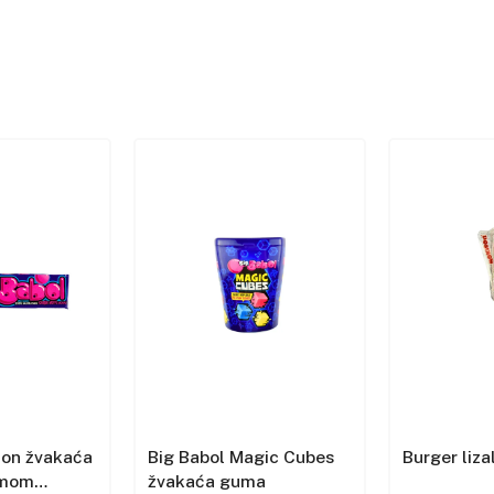
lon žvakaća
Big Babol Magic Cubes
Burger liza
omom
žvakaća guma