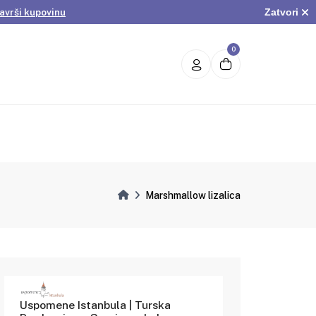
Zatvori
avrši kupovinu
.
Pogledaj ponudu
avrši kupovinu
0
Marshmallow lizalica
Uspomene Istanbula | Turska