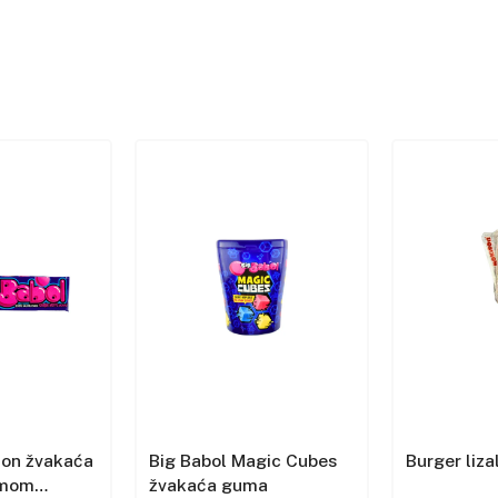
lon žvakaća
Big Babol Magic Cubes
Burger liza
omom
žvakaća guma