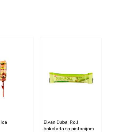
lica
Elvan Dubai Roll
Eti Beni
čokolada sa pistacijom
kolačić