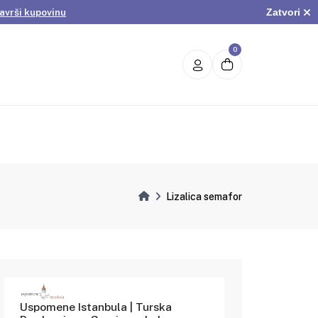
Zatvori
avrši kupovinu
.
Pogledaj ponudu
avrši kupovinu
0
Lizalica semafor
Uspomene Istanbula | Turska