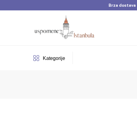
Brza dostava 
Dobrodošli u Usp
Brza dostava 
Kategorije