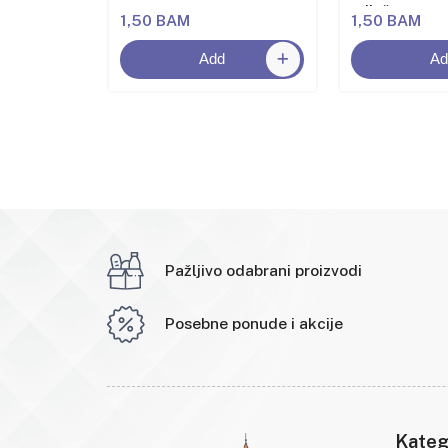
miješanog v
1,50 BAM
1,50 BAM
Add
Ad
Pažljivo odabrani proizvodi
Posebne ponude i akcije
Kateg