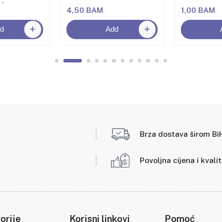
oća
4,50 BAM
1,00 BAM
d
Add
Brza dostava širom Bi
Povoljna cijena i kvali
orije
Korisni linkovi
Pomoć