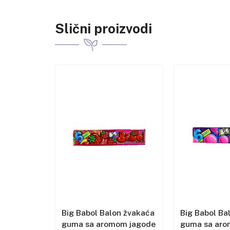
Slični proizvodi
n žvakaća
Big Babol Balon žvakaća
Big Babol Ba
om
guma sa aromom jagode
guma sa ar