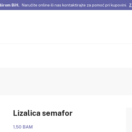
širom BiH.
Naručite online ili nas kontaktirajte za pomoć pri kupovini.
Z
omene Istanbula!
Pažljivo odabrani proizvodi i posebne ponude za vas
širom BiH.
Naručite online ili nas kontaktirajte za pomoć pri kupovini.
Z
Lizalica semafor
1,50 BAM