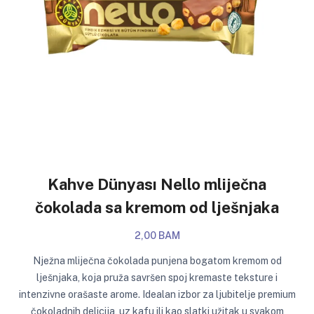
Kahve Dünyası Nello mliječna
čokolada sa kremom od lješnjaka
2,00 BAM
Nježna mliječna čokolada punjena bogatom kremom od
lješnjaka, koja pruža savršen spoj kremaste teksture i
intenzivne orašaste arome. Idealan izbor za ljubitelje premium
čokoladnih delicija, uz kafu ili kao slatki užitak u svakom