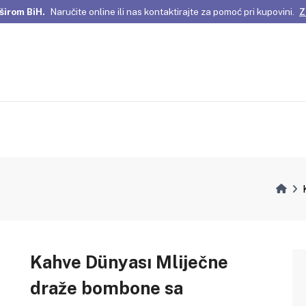
širom BiH.
Naručite online ili nas kontaktirajte za pomoć pri kupovini.
Z
omene Istanbula!
Pažljivo odabrani proizvodi i posebne ponude za vas
širom BiH.
Naručite online ili nas kontaktirajte za pomoć pri kupovini.
Z
Kahve Dünyası Mliječne
draže bombone sa