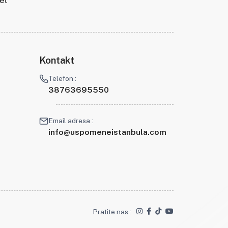
tet
Kontakt
Telefon :
38763695550
Email adresa :
info@uspomeneistanbula.com
Pratite nas :