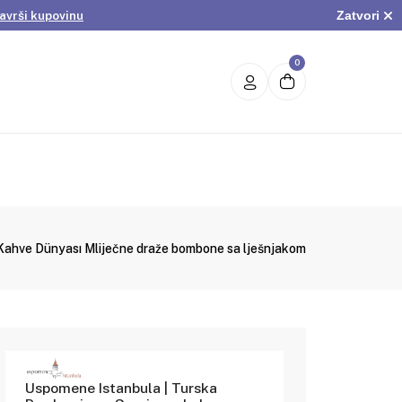
avrši kupovinu
Zatvori
.
Pogledaj ponudu
avrši kupovinu
0
Kahve Dünyası Mliječne draže bombone sa lješnjakom
Uspomene Istanbula | Turska