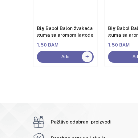
n žvakaća
Big Babol Balon žvakaća
Big Babol Ba
om
guma sa aromom jagode
guma sa ar
miješanog v
1,50 BAM
1,50 BAM
Add
Ad
Pažljivo odabrani proizvodi