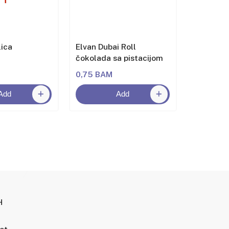
lica
Elvan Dubai Roll
Eti Beni
čokolada sa pistacijom
kolačić
0,75 BAM
2,00 BA
Add
Add
H