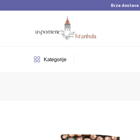
Brza dostava 
Dobrodošli u Usp
Brza dostava 
Kategorije