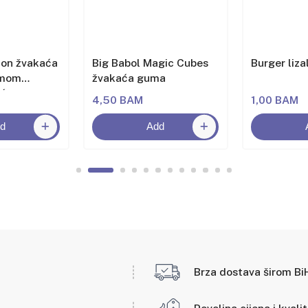
lon žvakaća
Big Babol Magic Cubes
Burger liza
omom
žvakaća guma
oća
4,50 BAM
1,00 BAM
d
Add
Brza dostava širom Bi