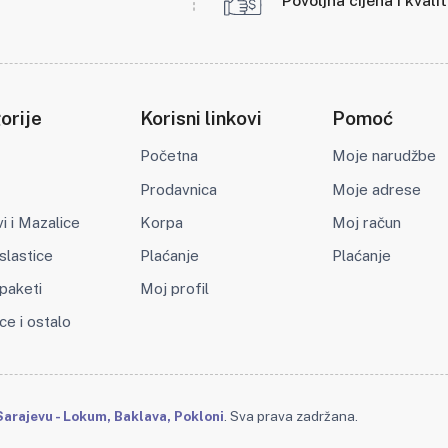
Povoljna cijena i kvali
orije
Korisni linkovi
Pomoć
Početna
Moje narudžbe
Prodavnica
Moje adrese
 i Mazalice
Korpa
Moj račun
slastice
Plaćanje
Plaćanje
paketi
Moj profil
ce i ostalo
arajevu - Lokum, Baklava, Pokloni
. Sva prava zadržana.