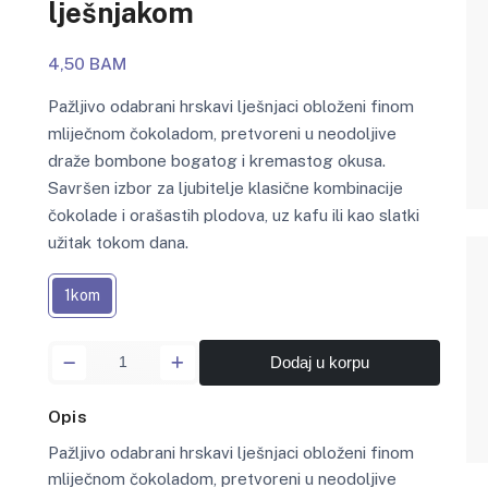
lješnjakom
4,50 BAM
Pažljivo odabrani hrskavi lješnjaci obloženi finom
mliječnom čokoladom, pretvoreni u neodoljive
draže bombone bogatog i kremastog okusa.
Savršen izbor za ljubitelje klasične kombinacije
čokolade i orašastih plodova, uz kafu ili kao slatki
užitak tokom dana.
1kom
Dodaj u korpu
Opis
Pažljivo odabrani hrskavi lješnjaci obloženi finom
mliječnom čokoladom, pretvoreni u neodoljive