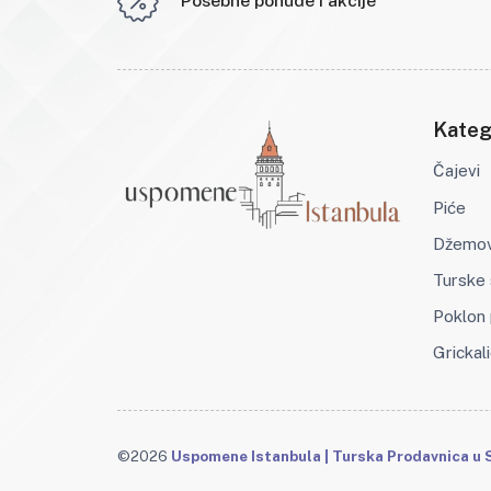
Posebne ponude i akcije
Kateg
Čajevi
Piće
Džemovi
Turske 
Poklon 
Grickali
©2026
Uspomene Istanbula | Turska Prodavnica u S