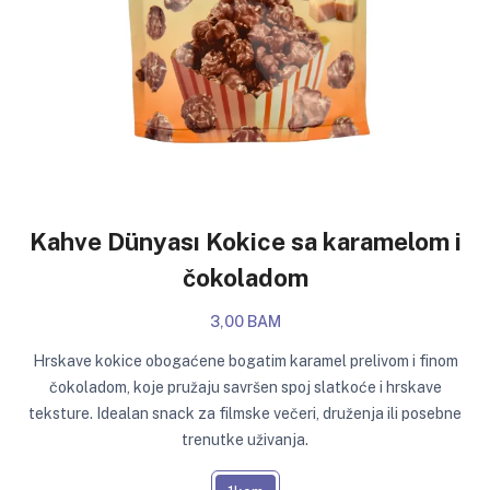
Kahve Dünyası Kokice sa karamelom i
čokoladom
3,00 BAM
Hrskave kokice obogaćene bogatim karamel prelivom i finom
čokoladom, koje pružaju savršen spoj slatkoće i hrskave
teksture. Idealan snack za filmske večeri, druženja ili posebne
trenutke uživanja.