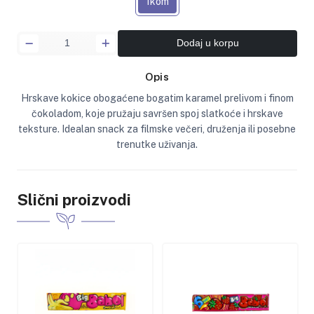
1kom
Dodaj u korpu
Opis
Hrskave kokice obogaćene bogatim karamel prelivom i finom
čokoladom, koje pružaju savršen spoj slatkoće i hrskave
teksture. Idealan snack za filmske večeri, druženja ili posebne
trenutke uživanja.
Slični proizvodi