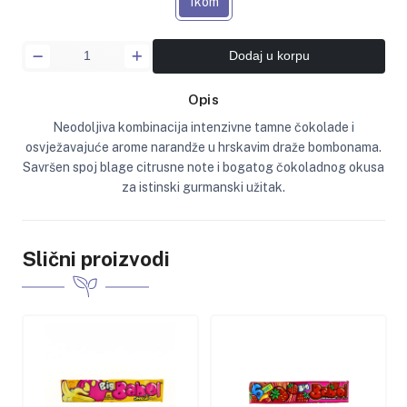
1kom
Dodaj u korpu
Opis
Neodoljiva kombinacija intenzivne tamne čokolade i
osvježavajuće arome narandže u hrskavim draže bombonama.
Savršen spoj blage citrusne note i bogatog čokoladnog okusa
za istinski gurmanski užitak.
Slični proizvodi