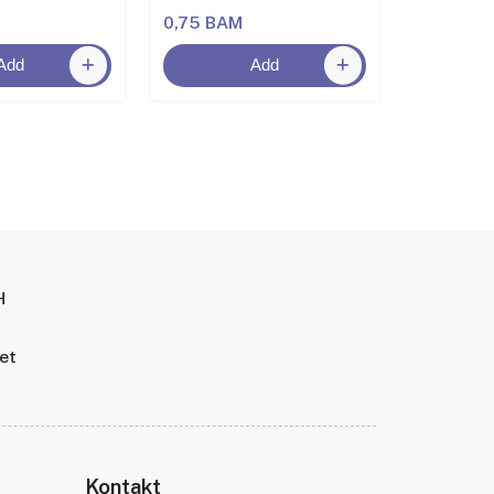
0,75 BAM
2,00 BA
Add
Add
H
tet
Kontakt