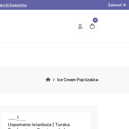
Zatvori
avrši kupovinu
.
Pogledaj ponudu
avrši kupovinu
0
Ice Cream Pop lizalica
Uspomene Istanbula | Turska