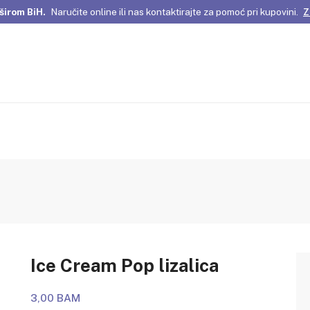
širom BiH.
Naručite online ili nas kontaktirajte za pomoć pri kupovini.
Z
omene Istanbula!
Pažljivo odabrani proizvodi i posebne ponude za vas
širom BiH.
Naručite online ili nas kontaktirajte za pomoć pri kupovini.
Z
Ice Cream Pop lizalica
3,00 BAM