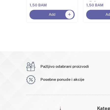
miješanog v
1,50 BAM
1,50 BAM
Add
Ad
Pažljivo odabrani proizvodi
Posebne ponude i akcije
Kateg