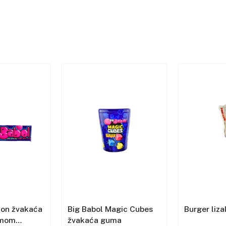
lon žvakaća
Big Babol Magic Cubes
Burger liza
omom
žvakaća guma