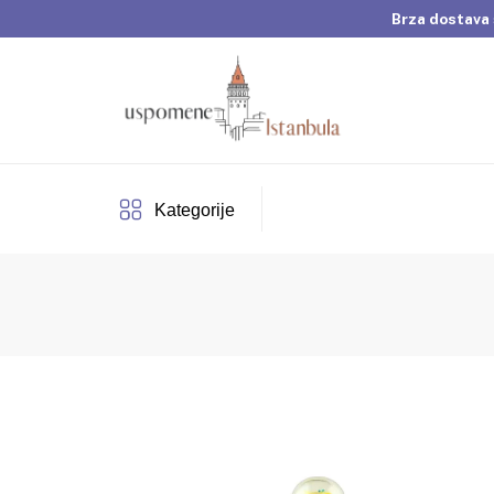
Brza dostava 
Dobrodošli u Usp
Brza dostava 
Kategorije