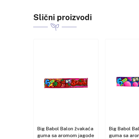
Slični proizvodi
n žvakaća
Big Babol Balon žvakaća
Big Babol Ba
om
guma sa aromom jagode
guma sa ar