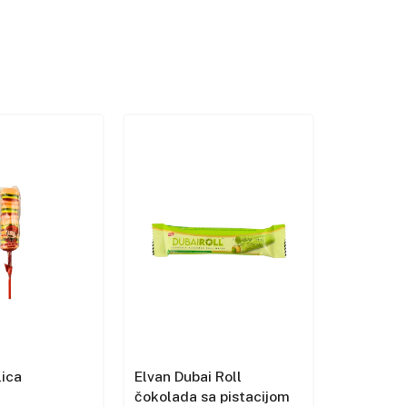
lica
Elvan Dubai Roll
Eti Beni
čokolada sa pistacijom
kolačić