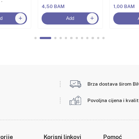
oća
4,50 BAM
1,00 BAM
d
Add
Brza dostava širom Bi
Povoljna cijena i kvali
orije
Korisni linkovi
Pomoć