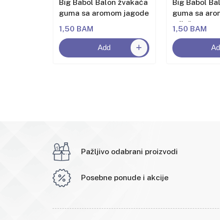
n žvakaća
Big Babol Balon žvakaća
Big Babol Ba
om
guma sa aromom jagode
guma sa ar
miješanog v
1,50 BAM
1,50 BAM
Add
Ad
Pažljivo odabrani proizvodi
Posebne ponude i akcije