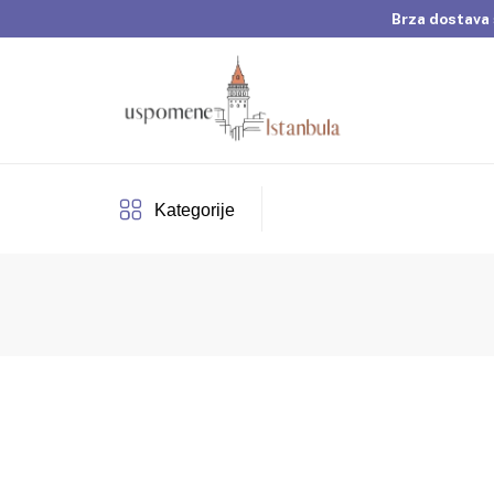
Brza dostava 
Dobrodošli u Usp
Brza dostava 
Kategorije