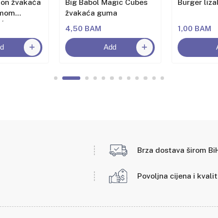
lon žvakaća
Big Babol Magic Cubes
Burger liza
omom
žvakaća guma
oća
4,50 BAM
1,00 BAM
d
Add
Brza dostava širom Bi
Povoljna cijena i kvali