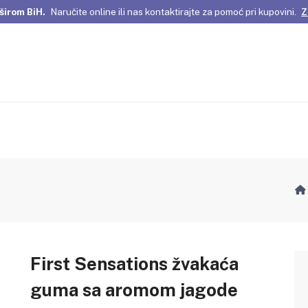
širom BiH.
Naručite online ili nas kontaktirajte za pomoć pri kupovini.
Z
omene Istanbula!
Pažljivo odabrani proizvodi i posebne ponude za vas
širom BiH.
Naručite online ili nas kontaktirajte za pomoć pri kupovini.
Z
First Sensations žvakaća
guma sa aromom jagode