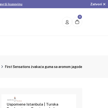
avrši kupovinu
Zatvori
.
Pogledaj ponudu
avrši kupovinu
0
First Sensations žvakaća guma sa aromom jagode
Uspomene Istanbula | Turska