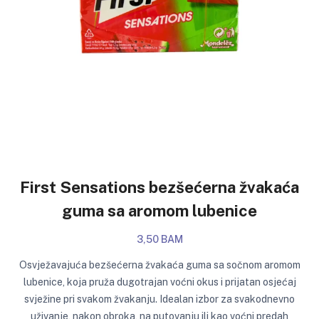
First Sensations bezšećerna žvakaća
guma sa aromom lubenice
3,50 BAM
Osvježavajuća bezšećerna žvakaća guma sa sočnom aromom
lubenice, koja pruža dugotrajan voćni okus i prijatan osjećaj
svježine pri svakom žvakanju. Idealan izbor za svakodnevno
uživanje, nakon obroka, na putovanju ili kao voćni predah