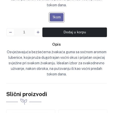
tokom dana.
1kom
Dodaj u korpu
Opis
Osvježavajuća bezšećerna žvakaća guma sa sočnom aromom
lubenice, koja pruža dugotrajan voćni okus i prijatan osjećaj
svježine pri svakom žvakanju. Idealan izbor za svakodnevno
uživanje, nakon obroka, na putovanju ili kao voćni predah
tokom dana.
Slični proizvodi